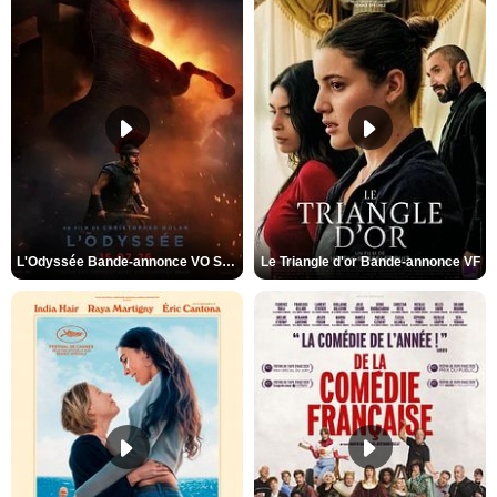
L'Odyssée Bande-annonce VO STFR
Le Triangle d'or Bande-annonce VF