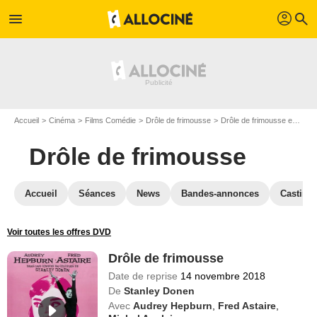
profil
menu
search
Accueil
Cinéma
Films Comédie
Drôle de frimousse
Drôle de frimousse en Blu Ray
Drôle de frimousse
Accueil
Séances
News
Bandes-annonces
Casting
Voir toutes les offres DVD
Drôle de frimousse
Date de reprise
14 novembre 2018
De
Stanley Donen
Avec
Audrey Hepburn
,
Fred Astaire
,