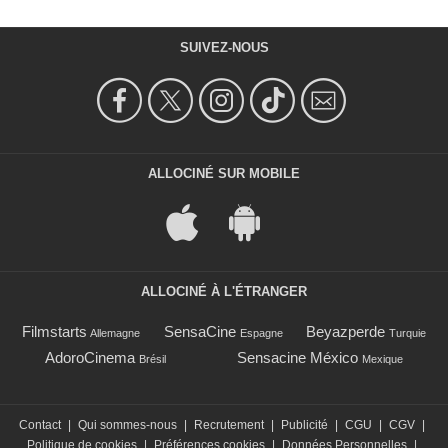
SUIVEZ-NOUS
ALLOCINÉ SUR MOBILE
ALLOCINÉ À L'ÉTRANGER
Filmstarts
SensaCine
Beyazperde
Allemagne
Espagne
Turquie
AdoroCinema
Sensacine México
Brésil
Mexique
Contact
|
Qui sommes-nous
|
Recrutement
|
Publicité
|
CGU
|
CGV
|
Politique de cookies
|
Préférences cookies
|
Données Personnelles
|