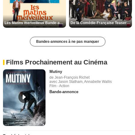
Les Matins merveilleux Bande-annonce VF
De la Comédie-Française Teaser VF
Bandes-annonces à ne pas manquer
Films Prochainement au Cinéma
Mutiny
de Jean-François Richet
avec Jason Statham, Annabelle Wallis
Film - Action
Bande-annonce