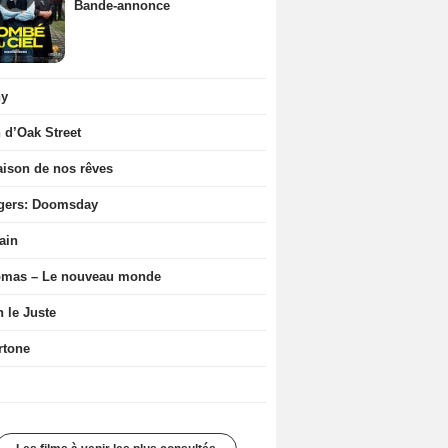
Bande-annonce
ny
n d’Oak Street
ison de nos rêves
gers: Doomsday
ain
ômas – Le nouveau monde
n le Juste
rtone