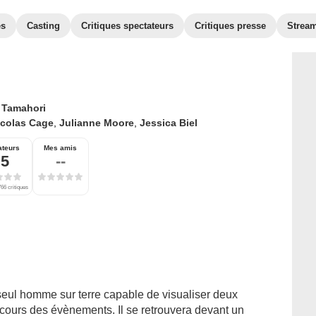
es
Casting
Critiques spectateurs
Critiques presse
Strea
 Tamahori
icolas Cage
,
Julianne Moore
,
Jessica Biel
ateurs
Mes amis
,5
--
66 critiques
seul homme sur terre capable de visualiser deux
 cours des évènements. Il se retrouvera devant un