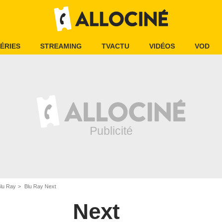
ÉRIES
STREAMING
TVACTU
VIDÉOS
VOD
Blu Ray
Blu Ray Next
Next