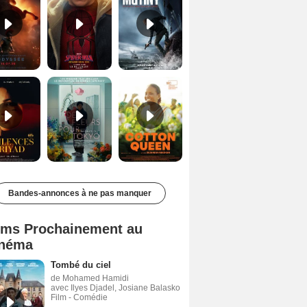
Les Silences de Riyad Bande-annonce VO STFR
Des Fleurs pour Tokyo Bande-annonce VO STFR
Cotton Queen Bande-annonce VO STFR
Bandes-annonces à ne pas manquer
lms Prochainement au
néma
Tombé du ciel
de Mohamed Hamidi
avec Ilyes Djadel, Josiane Balasko
Film - Comédie