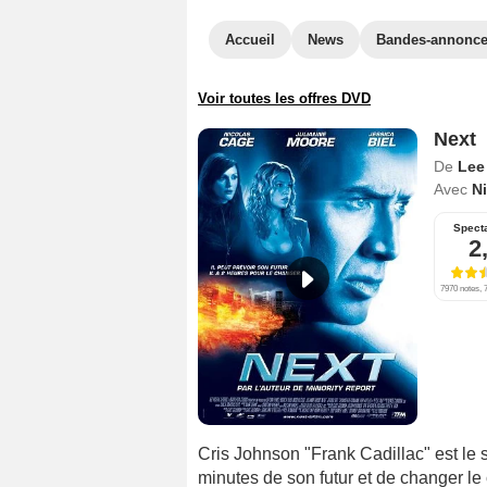
Accueil
News
Bandes-annonc
Voir toutes les offres DVD
Next
De
Lee
Avec
N
Spect
2
7970 notes, 7
Cris Johnson "Frank Cadillac" est le 
minutes de son futur et de changer le