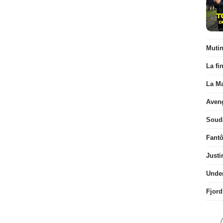
Muti
La fi
La Ma
Aven
Soud
Fant
Justi
Unde
Fjord