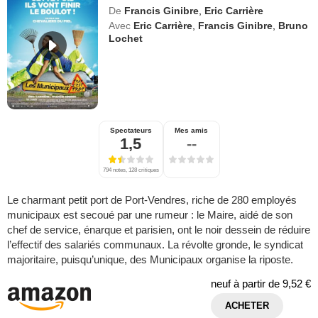
De
Francis Ginibre
,
Eric Carrière
Avec
Eric Carrière
,
Francis Ginibre
,
Bruno
Lochet
Spectateurs
Mes amis
1,5
--
794 notes, 128 critiques
Le charmant petit port de Port-Vendres, riche de 280 employés
municipaux est secoué par une rumeur : le Maire, aidé de son
chef de service, énarque et parisien, ont le noir dessein de réduire
l’effectif des salariés communaux. La révolte gronde, le syndicat
majoritaire, puisqu’unique, des Municipaux organise la riposte.
neuf à partir de
9,52 €
ACHETER