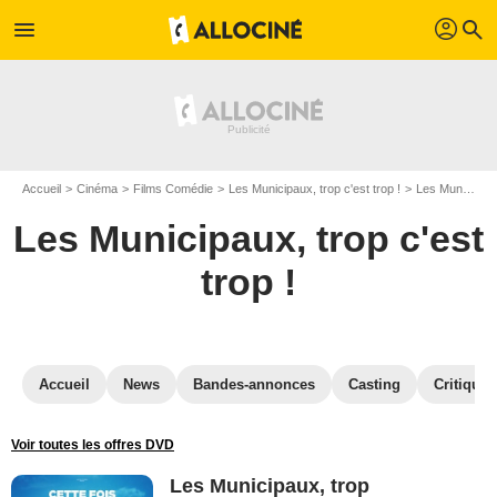
profil
menu
search
Accueil
Cinéma
Films Comédie
Les Municipaux, trop c'est trop !
Les Municipaux, trop c'est trop ! en DVD
Les Municipaux, trop c'est
trop !
Accueil
News
Bandes-annonces
Casting
Critiques
Voir toutes les offres DVD
Les Municipaux, trop