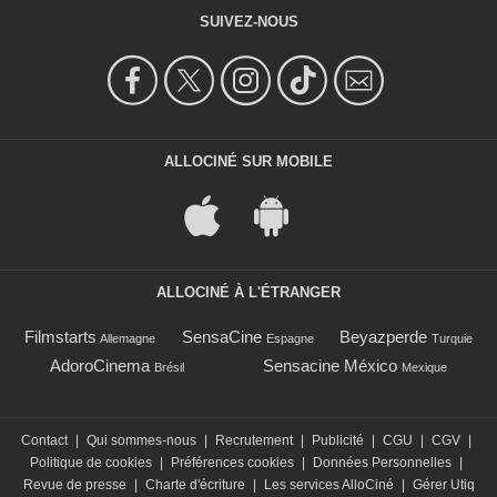
SUIVEZ-NOUS
ALLOCINÉ SUR MOBILE
ALLOCINÉ À L'ÉTRANGER
Filmstarts
SensaCine
Beyazperde
Allemagne
Espagne
Turquie
AdoroCinema
Sensacine México
Brésil
Mexique
Contact
|
Qui sommes-nous
|
Recrutement
|
Publicité
|
CGU
|
CGV
|
Politique de cookies
|
Préférences cookies
|
Données Personnelles
|
Revue de presse
|
Charte d'écriture
|
Les services AlloCiné
|
Gérer Utiq