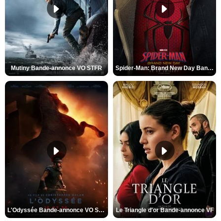
Mutiny Bande-annonce VO STFR
Spider-Man: Brand New Day Bande-annonce VO STFR
L'Odyssée Bande-annonce VO STFR
Le Triangle d'or Bande-annonce VF