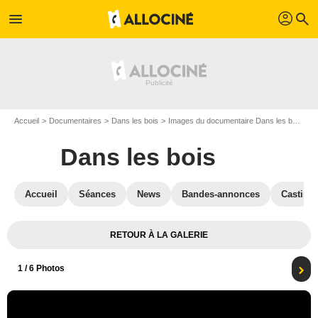
profil
menu
search
Accueil
Documentaires
Dans les bois
Images du documentaire Dans les bois
P
Dans les bois
Accueil
Séances
News
Bandes-annonces
Casting
RETOUR À LA GALERIE
1
/ 6 Photos