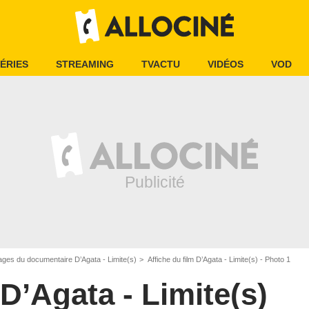
ÉRIES
STREAMING
TVACTU
VIDÉOS
VOD
ages du documentaire D’Agata - Limite(s)
Affiche du film D’Agata - Limite(s) - Photo 1
D’Agata - Limite(s)