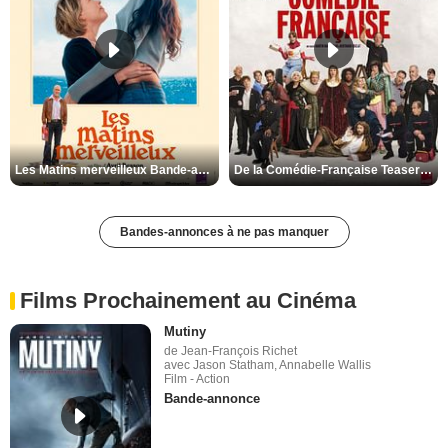
Les Matins merveilleux Bande-annonce VF
De la Comédie-Française Teaser VF
Bandes-annonces à ne pas manquer
Films Prochainement au Cinéma
Mutiny
de Jean-François Richet
avec Jason Statham, Annabelle Wallis
Film - Action
Bande-annonce