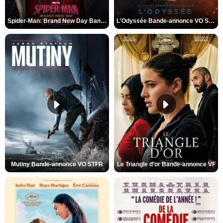
Spider-Man: Brand New Day Bande-annonce VO STFR
L'Odyssée Bande-annonce VO STFR
Mutiny Bande-annonce VO STFR
Le Triangle d'or Bande-annonce VF