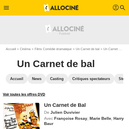
profil
menu
search
Accueil
Cinéma
Films Comédie dramatique
Un Carnet de bal
Un Carnet de bal en Blu Ray
Un Carnet de bal
Accueil
News
Casting
Critiques spectateurs
Strea
Voir toutes les offres DVD
Un Carnet de Bal
De
Julien Duvivier
Avec
Françoise Rosay
,
Marie Belle
,
Harry
Baur