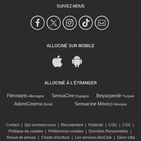
SUIVEZ-NOUS
ALLOCINÉ SUR MOBILE
ALLOCINÉ À L'ÉTRANGER
Filmstarts
SensaCine
Beyazperde
Allemagne
Espagne
Turquie
AdoroCinema
Sensacine México
Brésil
Mexique
Contact
|
Qui sommes-nous
|
Recrutement
|
Publicité
|
CGU
|
CGV
|
Politique de cookies
|
Préférences cookies
|
Données Personnelles
|
Revue de presse
|
Charte d'écriture
|
Les services AlloCiné
|
Gérer Utiq