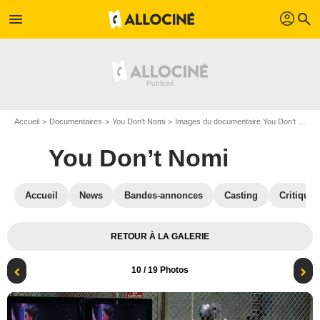
profil
menu
search
Accueil
Documentaires
You Don’t Nomi
Images du documentaire You Don’t Nomi
You Don’t Nomi
Accueil
News
Bandes-annonces
Casting
Critiques
RETOUR À LA GALERIE
10
/ 19 Photos