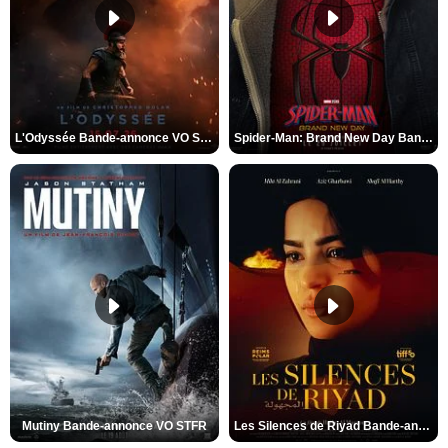
L'Odyssée Bande-annonce VO STFR
Spider-Man: Brand New Day Bande-annonce VO STFR
Mutiny Bande-annonce VO STFR
Les Silences de Riyad Bande-annonce VO STFR