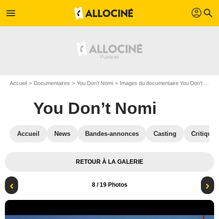
profil
menu
search
Accueil
Documentaires
You Don’t Nomi
Images du documentaire You Don’t Nomi
You Don’t Nomi
Accueil
News
Bandes-annonces
Casting
Critiques
RETOUR À LA GALERIE
8
/ 19 Photos