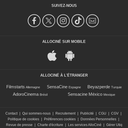
SUIVEZ-NOUS
ALLOCINÉ SUR MOBILE
ALLOCINÉ À L'ÉTRANGER
Filmstarts
SensaCine
Beyazperde
Allemagne
Espagne
Turquie
AdoroCinema
Sensacine México
Brésil
Mexique
Contact
|
Qui sommes-nous
|
Recrutement
|
Publicité
|
CGU
|
CGV
|
Politique de cookies
|
Préférences cookies
|
Données Personnelles
|
Revue de presse
|
Charte d'écriture
|
Les services AlloCiné
|
Gérer Utiq