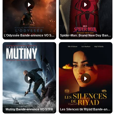
L'Odyssée Bande-annonce VO STFR
Spider-Man: Brand New Day Bande-annonce VO STFR
Mutiny Bande-annonce VO STFR
Les Silences de Riyad Bande-annonce VO STFR