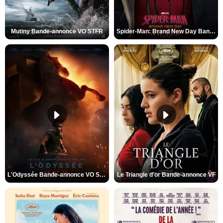
Mutiny Bande-annonce VO STFR
Spider-Man: Brand New Day Bande-annonce VO STFR
L'Odyssée Bande-annonce VO STFR
Le Triangle d'or Bande-annonce VF