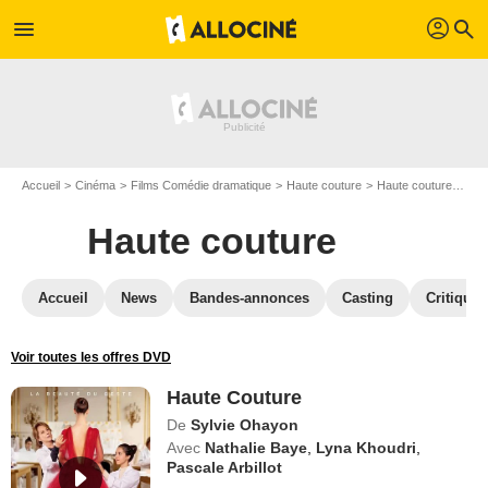
profil
menu
search
Accueil
Cinéma
Films Comédie dramatique
Haute couture
Haute couture en DVD
Haute couture
Accueil
News
Bandes-annonces
Casting
Critiques
Voir toutes les offres DVD
Haute Couture
De
Sylvie Ohayon
Avec
Nathalie Baye
,
Lyna Khoudri
,
Pascale Arbillot