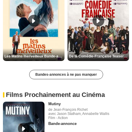
Les Matins merveilleux Bande-annonce VF
De la Comédie-Française Teaser VF
Bandes-annonces à ne pas manquer
Films Prochainement au Cinéma
Mutiny
de Jean-François Richet
avec Jason Statham, Annabelle Wallis
Film - Action
Bande-annonce