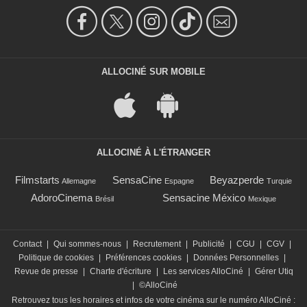
ALLOCINÉ SUR MOBILE
ALLOCINÉ À L'ÉTRANGER
Filmstarts
SensaCine
Beyazperde
Allemagne
Espagne
Turquie
AdoroCinema
Sensacine México
Brésil
Mexique
Contact
|
Qui sommes-nous
|
Recrutement
|
Publicité
|
CGU
|
CGV
|
Politique de cookies
|
Préférences cookies
|
Données Personnelles
|
Revue de presse
|
Charte d'écriture
|
Les services AlloCiné
|
Gérer Utiq
|
©AlloCiné
Retrouvez tous les horaires et infos de votre cinéma sur le numéro AlloCiné :