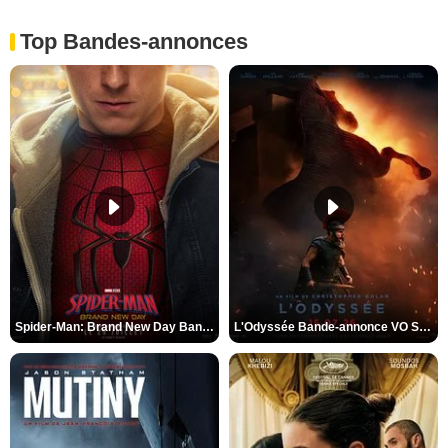
Top Bandes-annonces
Spider-Man: Brand New Day Bande-annonce VO STFR
L'Odyssée Bande-annonce VO STFR