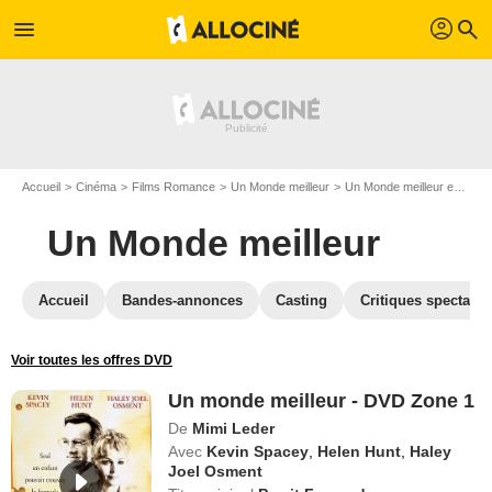
profil
menu
search
Accueil
Cinéma
Films Romance
Un Monde meilleur
Un Monde meilleur en DVD
Un Monde meilleur
Accueil
Bandes-annonces
Casting
Critiques spectateu
Voir toutes les offres DVD
Un monde meilleur - DVD Zone 1
De
Mimi Leder
Avec
Kevin Spacey
,
Helen Hunt
,
Haley
Joel Osment