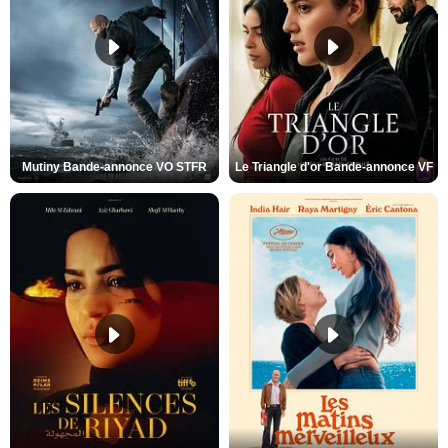
Mutiny Bande-annonce VO STFR
Le Triangle d'or Bande-annonce VF