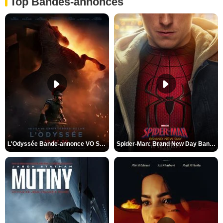
Top Bandes-annonces
L'Odyssée Bande-annonce VO STFR
Spider-Man: Brand New Day Bande-annonce VO STFR