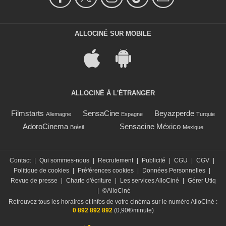
ALLOCINÉ SUR MOBILE
ALLOCINÉ À L'ÉTRANGER
Filmstarts
SensaCine
Beyazperde
Allemagne
Espagne
Turquie
AdoroCinema
Sensacine México
Brésil
Mexique
Contact
|
Qui sommes-nous
|
Recrutement
|
Publicité
|
CGU
|
CGV
|
Politique de cookies
|
Préférences cookies
|
Données Personnelles
|
Revue de presse
|
Charte d'écriture
|
Les services AlloCiné
|
Gérer Utiq
|
©AlloCiné
Retrouvez tous les horaires et infos de votre cinéma sur le numéro AlloCiné :
0 892 892 892
(0,90€/minute)