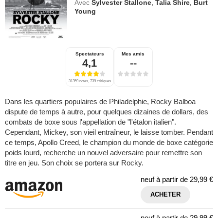
Avec
Sylvester Stallone
,
Talia Shire
,
Burt
Young
Spectateurs
Mes amis
4,1
--
31359 notes, 739 critiques
Dans les quartiers populaires de Philadelphie, Rocky Balboa
dispute de temps à autre, pour quelques dizaines de dollars, des
combats de boxe sous l'appellation de "l'étalon italien".
Cependant, Mickey, son vieil entraîneur, le laisse tomber. Pendant
ce temps, Apollo Creed, le champion du monde de boxe catégorie
poids lourd, recherche un nouvel adversaire pour remettre son
titre en jeu. Son choix se portera sur Rocky.
neuf à partir de
29,99 €
ACHETER
neuf à partir de
29,99 €