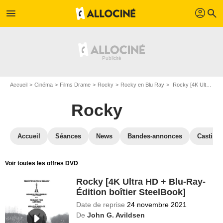
profil
menu
search
Accueil
Cinéma
Films Drame
Rocky
Rocky en Blu Ray
Rocky [4K Ultra HD + Blu-Ray-Édition boîtier SteelBook]
Rocky
Accueil
Séances
News
Bandes-annonces
Casting
Voir toutes les offres DVD
Rocky [4K Ultra HD + Blu-Ray-
Édition boîtier SteelBook]
Date de reprise
24 novembre 2021
De
John G. Avildsen