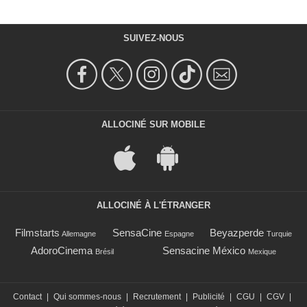
SUIVEZ-NOUS
ALLOCINÉ SUR MOBILE
ALLOCINÉ À L'ÉTRANGER
Filmstarts
SensaCine
Beyazperde
Allemagne
Espagne
Turquie
AdoroCinema
Sensacine México
Brésil
Mexique
Contact
|
Qui sommes-nous
|
Recrutement
|
Publicité
|
CGU
|
CGV
|