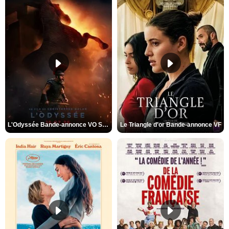
L'Odyssée Bande-annonce VO STFR
Le Triangle d'or Bande-annonce VF