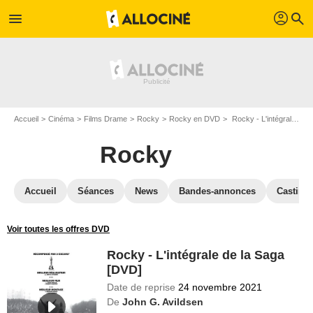
profil
menu
search
Accueil
Cinéma
Films Drame
Rocky
Rocky en DVD
Rocky - L'intégrale de la Saga [DVD]
Rocky
Accueil
Séances
News
Bandes-annonces
Casting
Voir toutes les offres DVD
Rocky - L'intégrale de la Saga
[DVD]
Date de reprise
24 novembre 2021
De
John G. Avildsen