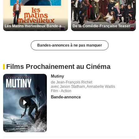
Les Matins merveilleux Bande-annonce VF
De la Comédie-Française Teaser VF
Bandes-annonces à ne pas manquer
Films Prochainement au Cinéma
Mutiny
de Jean-François Richet
avec Jason Statham, Annabelle Wallis
Film - Action
Bande-annonce