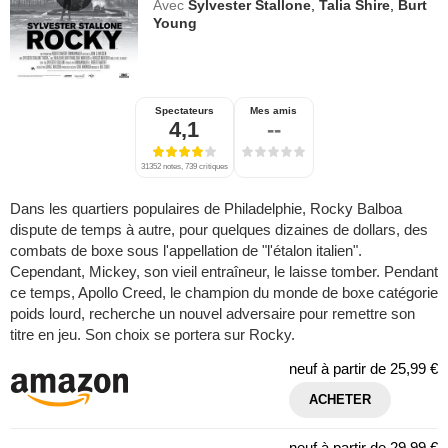
Avec
Sylvester Stallone
,
Talia Shire
,
Burt
Young
Spectateurs
Mes amis
4,1
--
31352 notes, 739 critiques
Dans les quartiers populaires de Philadelphie, Rocky Balboa
dispute de temps à autre, pour quelques dizaines de dollars, des
combats de boxe sous l'appellation de "l'étalon italien".
Cependant, Mickey, son vieil entraîneur, le laisse tomber. Pendant
ce temps, Apollo Creed, le champion du monde de boxe catégorie
poids lourd, recherche un nouvel adversaire pour remettre son
titre en jeu. Son choix se portera sur Rocky.
neuf à partir de
25,99 €
ACHETER
neuf à partir de
29,99 €