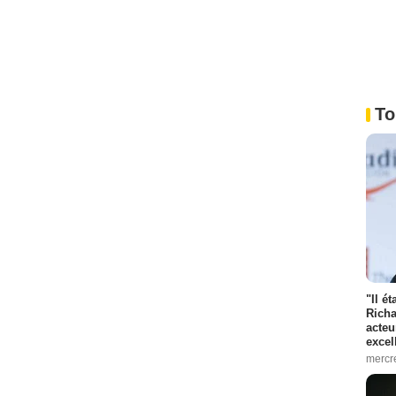
To
"Il é
Richa
acteu
excel
mercr