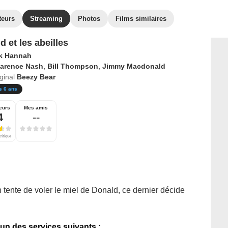
teurs
Streaming
Photos
Films similaires
d et les abeilles
k Hannah
larence Nash
,
Bill Thompson
,
Jimmy Macdonald
iginal
Beezy Bear
s 6 ans
eurs
Mes amis
4
--
ritique
 tente de voler le miel de Donald, ce dernier décide
'un des services suivants :