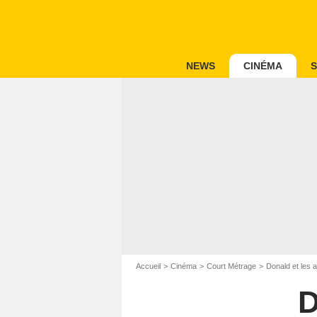
NEWS
CINÉMA
S
Accueil
Cinéma
Court Métrage
Donald et les a
D