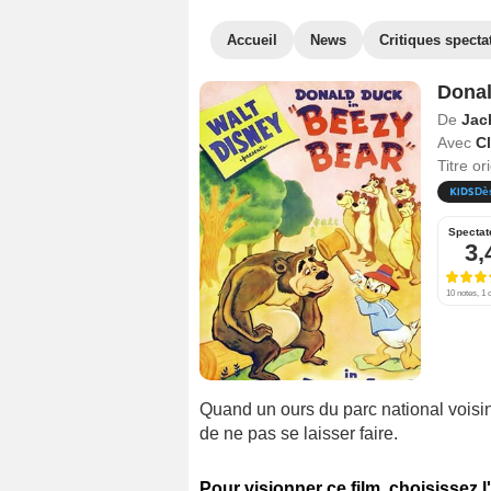
Accueil
News
Critiques specta
Donal
De
Jac
Avec
C
Titre or
Dè
Spectat
3,
10 notes, 1 c
Quand un ours du parc national voisin
de ne pas se laisser faire.
Pour visionner ce film, choisissez l