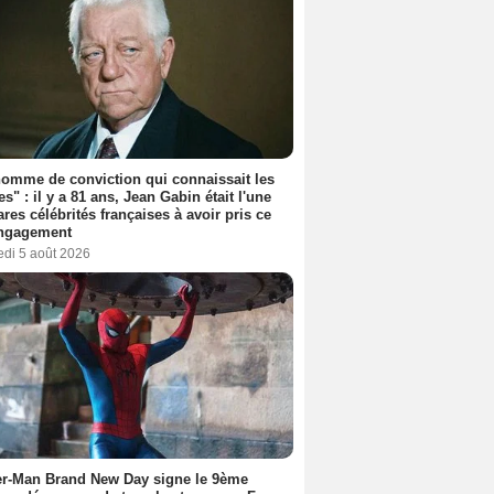
omme de conviction qui connaissait les
es" : il y a 81 ans, Jean Gabin était l'une
ares célébrités françaises à avoir pris ce
engagement
edi 5 août 2026
er-Man Brand New Day signe le 9ème