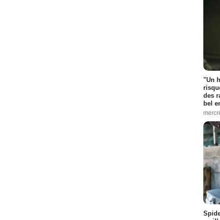
"Un h
risqu
des r
bel 
mercr
Spid