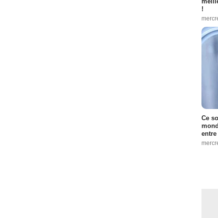
meill
!
mercr
Ce so
monde
entre
mercr