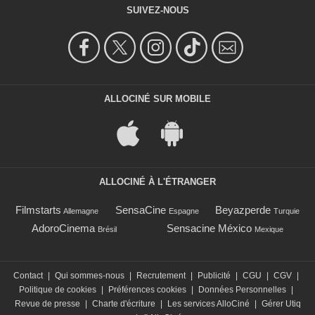
SUIVEZ-NOUS
ALLOCINÉ SUR MOBILE
ALLOCINÉ À L'ÉTRANGER
Filmstarts
SensaCine
Beyazperde
Allemagne
Espagne
Turquie
AdoroCinema
Sensacine México
Brésil
Mexique
Contact
|
Qui sommes-nous
|
Recrutement
|
Publicité
|
CGU
|
CGV
|
Politique de cookies
|
Préférences cookies
|
Données Personnelles
|
Revue de presse
|
Charte d'écriture
|
Les services AlloCiné
|
Gérer Utiq