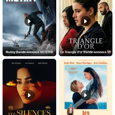
Mutiny Bande-annonce VO STFR
Le Triangle d'or Bande-annonce VF