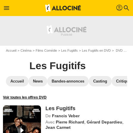
profil
menu
search
Accueil
Cinéma
Films Comédie
Les Fugitifs
Les Fugitifs en DVD
DVD Les Fugitifs
Les Fugitifs
Accueil
News
Bandes-annonces
Casting
Critiques
Voir toutes les offres DVD
Les Fugitifs
De
Francis Veber
Avec
Pierre Richard
,
Gérard Depardieu
,
Jean Carmet