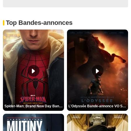
Top Bandes-annonces
Spider-Man: Brand New Day Bande-annonce VO STFR
L'Odyssée Bande-annonce VO STFR