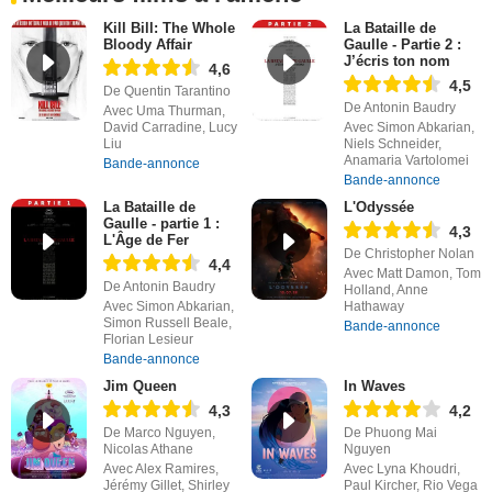
Kill Bill: The Whole
La Bataille de
Bloody Affair
Gaulle - Partie 2 :
J’écris ton nom
4,6
4,5
De Quentin Tarantino
De Antonin Baudry
Avec Uma Thurman,
David Carradine, Lucy
Avec Simon Abkarian,
Liu
Niels Schneider,
Anamaria Vartolomei
Bande-annonce
Bande-annonce
La Bataille de
L'Odyssée
Gaulle - partie 1 :
4,3
L'Âge de Fer
De Christopher Nolan
4,4
Avec Matt Damon, Tom
De Antonin Baudry
Holland, Anne
Avec Simon Abkarian,
Hathaway
Simon Russell Beale,
Bande-annonce
Florian Lesieur
Bande-annonce
Jim Queen
In Waves
4,3
4,2
De Marco Nguyen,
De Phuong Mai
Nicolas Athane
Nguyen
Avec Alex Ramires,
Avec Lyna Khoudri,
Jérémy Gillet, Shirley
Paul Kircher, Rio Vega