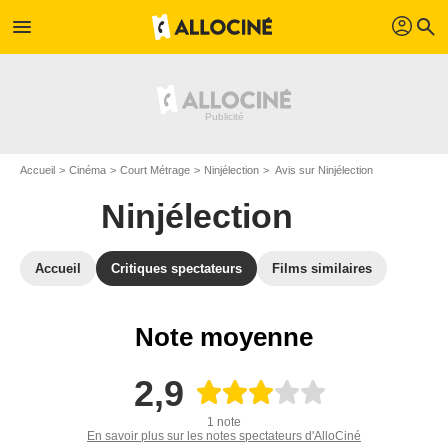
profil
menu
search
Accueil
Cinéma
Court Métrage
Ninjélection
Avis sur Ninjélection
Ninjélection
Accueil
Critiques spectateurs
Films similaires
Note moyenne
2,9
1 note
En savoir plus sur les notes spectateurs d'AlloCiné