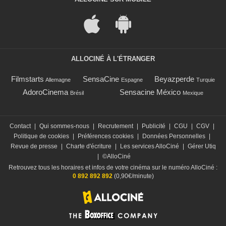
ALLOCINÉ À L'ÉTRANGER
Filmstarts
SensaCine
Beyazperde
Allemagne
Espagne
Turquie
AdoroCinema
Sensacine México
Brésil
Mexique
Contact
|
Qui sommes-nous
|
Recrutement
|
Publicité
|
CGU
|
CGV
|
Politique de cookies
|
Préférences cookies
|
Données Personnelles
|
Revue de presse
|
Charte d'écriture
|
Les services AlloCiné
|
Gérer Utiq
|
©AlloCiné
Retrouvez tous les horaires et infos de votre cinéma sur le numéro AlloCiné :
0 892 892 892
(0,90€/minute)