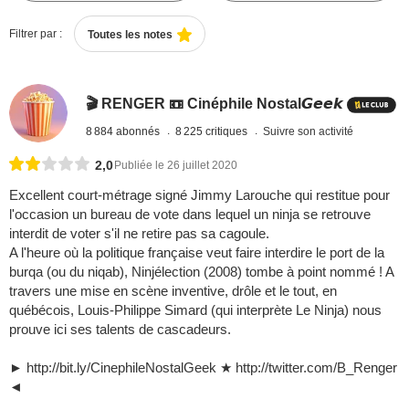
Filtrer par :
Toutes les notes
🎬 RENGER 📼 Cinéphile Nostal𝙂𝙚𝙚𝙠
8 884 abonnés
8 225 critiques
Suivre son activité
2,0
Publiée le 26 juillet 2020
Excellent court-métrage signé Jimmy Larouche qui restitue pour
l'occasion un bureau de vote dans lequel un ninja se retrouve
interdit de voter s'il ne retire pas sa cagoule.
A l'heure où la politique française veut faire interdire le port de la
burqa (ou du niqab), Ninjélection (2008) tombe à point nommé ! A
travers une mise en scène inventive, drôle et le tout, en
québécois, Louis-Philippe Simard (qui interprète Le Ninja) nous
prouve ici ses talents de cascadeurs.
► http://bit.ly/CinephileNostalGeek ★ http://twitter.com/B_Renger
◄