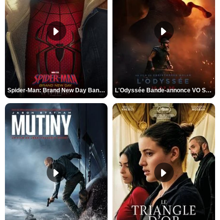
Spider-Man: Brand New Day Bande-annonce VO STFR
L'Odyssée Bande-annonce VO STFR