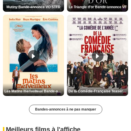
Mutiny Bande-annonce VO STFR
Le Triangle d'or Bande-annonce VF
Les Matins merveilleux Bande-annonce VF
De la Comédie-Française Teaser VF
Bandes-annonces à ne pas manquer
Meilleurs films à l'affiche