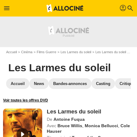
profil
menu
search
Accueil
Cinéma
Films Guerre
Les Larmes du soleil
Les Larmes du soleil en DVD
Les Larmes du soleil
Accueil
News
Bandes-annonces
Casting
Critiques
Voir toutes les offres DVD
Les Larmes du soleil
De
Antoine Fuqua
Avec
Bruce Willis
,
Monica Bellucci
,
Cole
Hauser