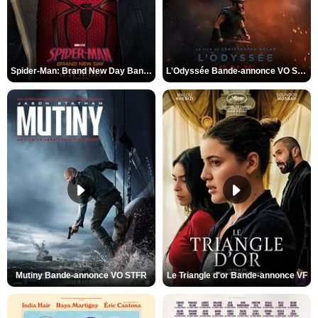
Spider-Man: Brand New Day Bande-annonce VO STFR
L'Odyssée Bande-annonce VO STFR
Mutiny Bande-annonce VO STFR
Le Triangle d'or Bande-annonce VF