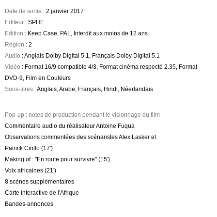
Date de sortie
: 2 janvier 2017
Editeur
: SPHE
Edition
: Keep Case, PAL, Interdit aux moins de 12 ans
Région
: 2
Audio
: Anglais Dolby Digital 5.1, Français Dolby Digital 5.1
Vidéo
: Format 16/9 compatible 4/3, Format cinéma respecté 2.35, Format
DVD-9, Film en Couleurs
Sous-titres
: Anglais, Arabe, Français, Hindi, Néerlandais
Pop-up : notes de production pendant le visionnage du film
Commentaire audio du réalisateur Antoine Fuqua
Observations commentées des scénaristes Alex Lasker et
Patrick Cirillo (17')
Making of : "En route pour survivre" (15')
Voix africaines (21')
8 scènes supplémentaires
Carte interactive de l'Afrique
Bandes-annonces