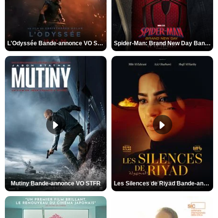
L'Odyssée Bande-annonce VO STFR
Spider-Man: Brand New Day Bande-annonce VO STFR
Mutiny Bande-annonce VO STFR
Les Silences de Riyad Bande-annonce VO STFR