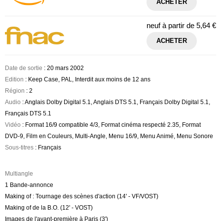
ACHETER
neuf à partir de
5,64 €
ACHETER
Date de sortie
: 20 mars 2002
Edition
: Keep Case, PAL, Interdit aux moins de 12 ans
Région
: 2
Audio
: Anglais Dolby Digital 5.1, Anglais DTS 5.1, Français Dolby Digital 5.1,
Français DTS 5.1
Vidéo
: Format 16/9 compatible 4/3, Format cinéma respecté 2.35, Format
DVD-9, Film en Couleurs, Multi-Angle, Menu 16/9, Menu Animé, Menu Sonore
Sous-titres
: Français
Multiangle
1 Bande-annonce
Making of : Tournage des scènes d'action (14' - VF/VOST)
Making of de la B.O. (12' - VOST)
Images de l'avant-première à Paris (3')