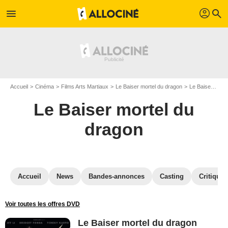
profil
menu
search
Accueil
Cinéma
Films Arts Martiaux
Le Baiser mortel du dragon
Le Baiser mortel du dragon en DVD
Le Baiser mortel du
dragon
Accueil
News
Bandes-annonces
Casting
Critiques
Voir toutes les offres DVD
Le Baiser mortel du dragon