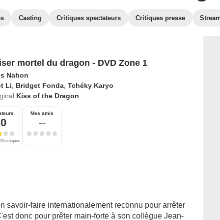
es
Casting
Critiques spectateurs
Critiques presse
Strea
iser mortel du dragon - DVD Zone 1
is Nahon
t Li
,
Bridget Fonda
,
Tchéky Karyo
iginal
Kiss of the Dragon
ateurs
Mes amis
,0
--
45 critiques
n savoir-faire internationalement reconnu pour arrêter
C'est donc pour prêter main-forte à son collègue Jean-