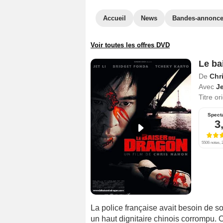
Accueil
News
Bandes-annonc
Voir toutes les offres DVD
Le ba
De
Chr
Avec
Je
Titre or
Spect
3
5506 notes, 2
La police française avait besoin de so
un haut dignitaire chinois corrompu. 