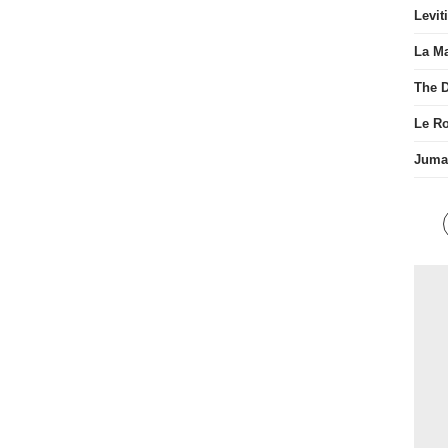
Levit
La Ma
The D
Le R
Juman