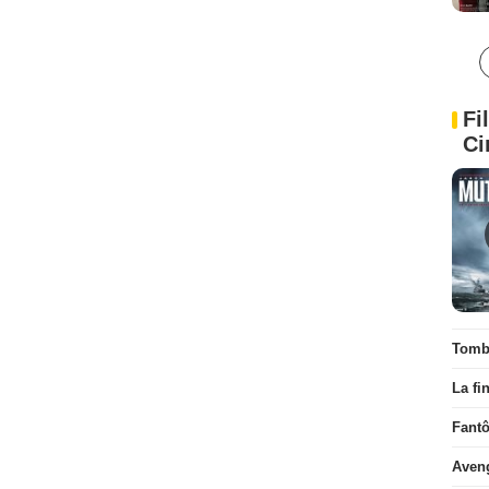
Fi
Ci
Tombé
La fi
Fant
Aven