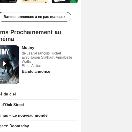
Bandes-annonces à ne pas manquer
lms Prochainement au
néma
Mutiny
de Jean-François Richet
avec Jason Statham, Annabelle
Wallis
Film - Action
Bande-annonce
 du ciel
n d’Oak Street
ômas – Le nouveau monde
gers: Doomsday