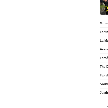
Muti
La fi
La Ma
Aven
Fant
The D
Fjord
Soud
Justi