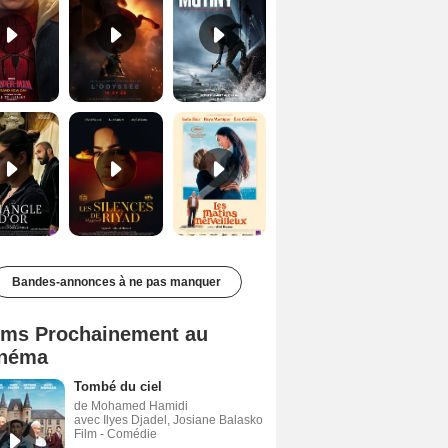
Le Triangle d'or Bande-annonce VF
Les Silences de Riyad Bande-annonce VO STFR
Les Matins merveilleux Bande-annonce VF
Bandes-annonces à ne pas manquer
lms Prochainement au
néma
Tombé du ciel
de Mohamed Hamidi
avec Ilyes Djadel, Josiane Balasko
Film - Comédie