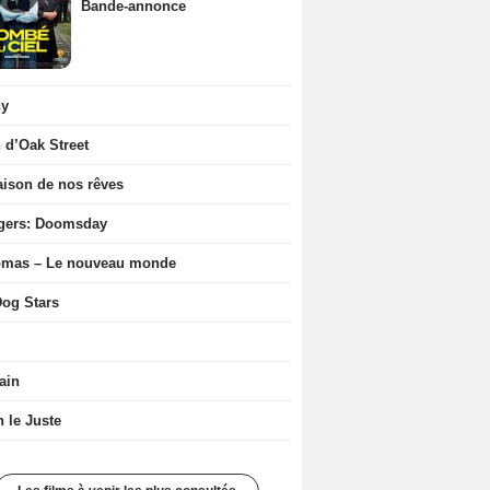
Bande-annonce
ny
n d’Oak Street
ison de nos rêves
gers: Doomsday
ômas – Le nouveau monde
og Stars
ain
n le Juste