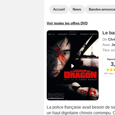
Accueil
News
Bandes-annonc
Voir toutes les offres DVD
Le ba
De
Chr
Avec
Je
Titre or
Spect
3
5507 notes, 2
La police française avait besoin de so
un haut dignitaire chinois corrompu. 