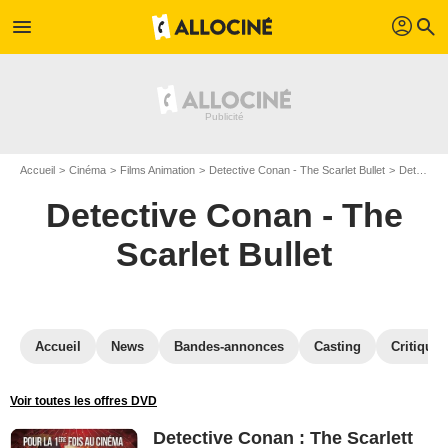
profil
menu
search
Accueil
Cinéma
Films Animation
Detective Conan - The Scarlet Bullet
Detective Conan - The Scarlet Bullet en Blu Ray
Detective Conan - The
Scarlet Bullet
Accueil
News
Bandes-annonces
Casting
Critiques
Voir toutes les offres DVD
Detective Conan : The Scarlett