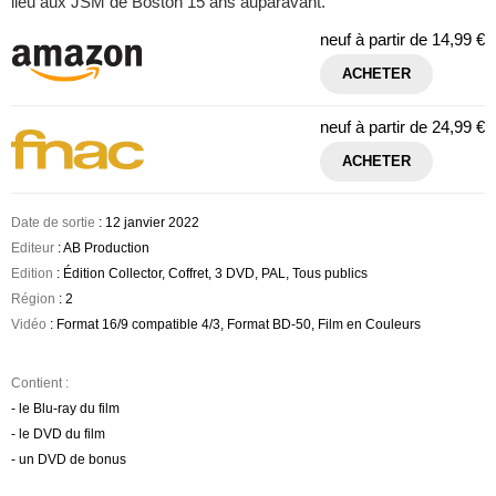
lieu aux JSM de Boston 15 ans auparavant.
neuf à partir de
14,99 €
ACHETER
neuf à partir de
24,99 €
ACHETER
Date de sortie
: 12 janvier 2022
Editeur
: AB Production
Edition
: Édition Collector, Coffret, 3 DVD, PAL, Tous publics
Région
: 2
Vidéo
: Format 16/9 compatible 4/3, Format BD-50, Film en Couleurs
Contient :
- le Blu-ray du film
- le DVD du film
- un DVD de bonus