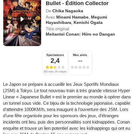
Bullet - Édition Collector
De
Chika Nagaoka
Avec
Minami Hamabe
,
Megumi
Hayashibara
,
Kenichi Ogata
Titre original
Meitantei Conan: Hiiro no Dangan
Spectateurs
Mes amis
2,4
--
922 notes, 24 critiques
Le Japon se prépare à accueillir les Jeux Sportifs Mondiaux
(JSM) à Tokyo. Le tout nouveau train à très grande vitesse Hyper
Linear « Japanese Bullet » est le premier au monde à opérer dans
un tunnel sous vide. Ce bijou de la technologie japonaise, capable
d’atteindre 1000KM/h, sera inauguré à l’ouverture des JSM. Lors
d’une fête organisée pour les sponsors des jeux, d’étranges
incidents ont lieu, puis des personnalités sont kidnappées. Conan
enquête et trouve un lien potentiel avec les kidnappings qui ont eu