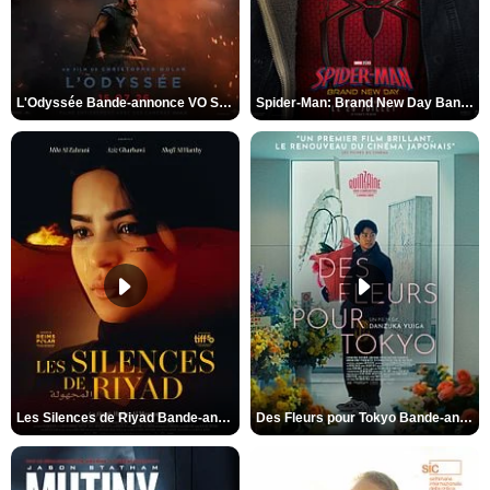
L'Odyssée Bande-annonce VO STFR
Spider-Man: Brand New Day Bande-annonce VO STFR
Les Silences de Riyad Bande-annonce VO STFR
Des Fleurs pour Tokyo Bande-annonce VO STFR