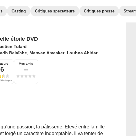
es
Casting
Critiques spectateurs
Critiques presse
Strea
belle étoile DVD
astien Tulard
iadh Belaïche
,
Marwan Amesker
,
Loubna Abidar
ateurs
Mes amis
,6
--
56 critiques
qu’une passion, la pâtisserie. Elevé entre famille
st forgé un caractère indomptable. Il va tenter de