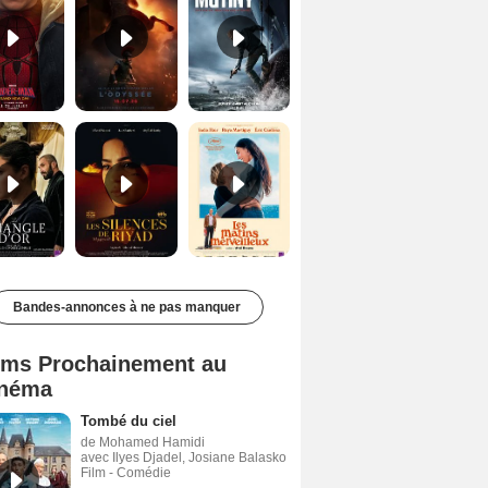
Le Triangle d'or Bande-annonce VF
Les Silences de Riyad Bande-annonce VO STFR
Les Matins merveilleux Bande-annonce VF
Bandes-annonces à ne pas manquer
lms Prochainement au
néma
Tombé du ciel
de Mohamed Hamidi
avec Ilyes Djadel, Josiane Balasko
Film - Comédie