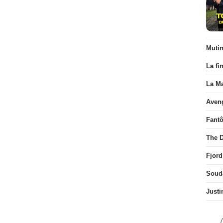
Muti
La fi
La Ma
Aven
Fant
The D
Fjord
Soud
Justi