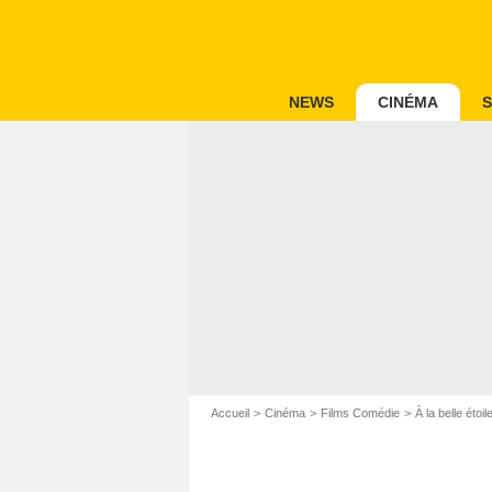
NEWS
CINÉMA
S
Accueil
Cinéma
Films Comédie
À la belle étoil