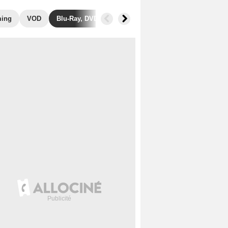
ming
VOD
Blu-Ray, DVD
Photos
Secrets de tournage