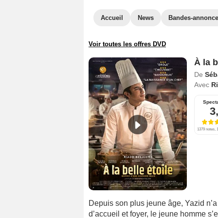
Accueil
News
Bandes-annonc
Voir toutes les offres DVD
À la 
De
Séb
Avec
R
Spect
3
1379 notes, 1
Depuis son plus jeune âge, Yazid n’a 
d’accueil et foyer, le jeune homme s’e