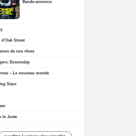
Bande-annonce
ny
n d’Oak Street
ison de nos rêves
gers: Doomsday
ômas – Le nouveau monde
og Stars
ain
n le Juste