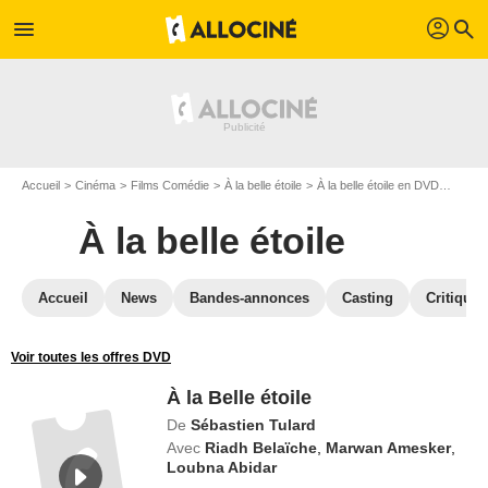
profil
menu
search
Accueil
Cinéma
Films Comédie
À la belle étoile
À la belle étoile en DVD
À la Be
À la belle étoile
Accueil
News
Bandes-annonces
Casting
Critiques
Voir toutes les offres DVD
À la Belle étoile
De
Sébastien Tulard
Avec
Riadh Belaïche
,
Marwan Amesker
,
Loubna Abidar