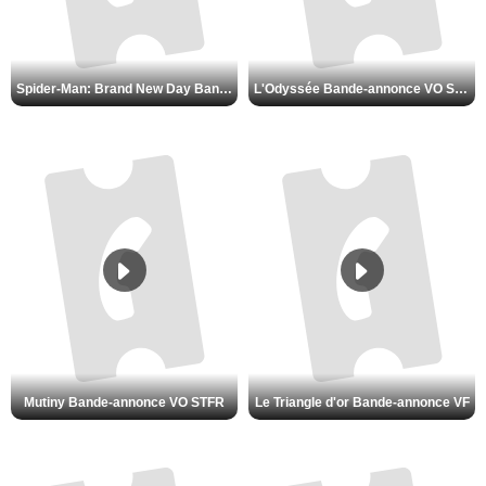
Spider-Man: Brand New Day Bande-annonce VO STFR
L'Odyssée Bande-annonce VO STFR
Mutiny Bande-annonce VO STFR
Le Triangle d'or Bande-annonce VF