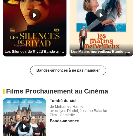
Les Silences de Riyad Bande-annonce VO STFR
Les Matins merveilleux Bande-annonce VF
Bandes-annonces à ne pas manquer
Films Prochainement au Cinéma
Tombé du ciel
de Mohamed Hamidi
avec Ilyes Djadel, Josiane Balasko
Film - Comédie
Bande-annonce