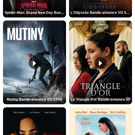
Spider-Man: Brand New Day Bande-annonce VO STFR
L'Odyssée Bande-annonce VO STFR
Mutiny Bande-annonce VO STFR
Le Triangle d'or Bande-annonce VF