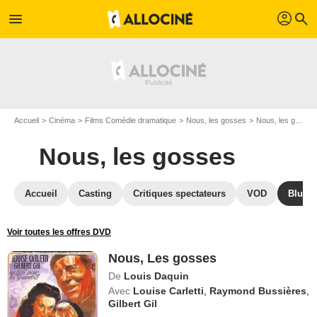
profil
menu
search
Accueil
Cinéma
Films Comédie dramatique
Nous, les gosses
Nous, les gosses en DVD
Nous, les gosses
Accueil
Casting
Critiques spectateurs
VOD
Blu-Ra
Voir toutes les offres DVD
Nous, Les gosses
De
Louis Daquin
Avec
Louise Carletti
,
Raymond Bussières
,
Gilbert Gil