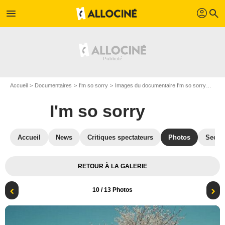
profil
menu
search
Accueil
Documentaires
I'm so sorry
Images du documentaire I'm so sorry
Phot
I'm so sorry
Accueil
News
Critiques spectateurs
Photos
Secre
RETOUR À LA GALERIE
10
/ 13 Photos