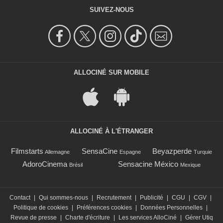
SUIVEZ-NOUS
ALLOCINÉ SUR MOBILE
ALLOCINÉ À L'ÉTRANGER
Filmstarts
SensaCine
Beyazperde
Allemagne
Espagne
Turquie
AdoroCinema
Sensacine México
Brésil
Mexique
Contact
|
Qui sommes-nous
|
Recrutement
|
Publicité
|
CGU
|
CGV
|
Politique de cookies
|
Préférences cookies
|
Données Personnelles
|
Revue de presse
|
Charte d'écriture
|
Les services AlloCiné
|
Gérer Utiq