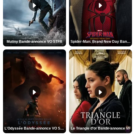
Mutiny Bande-annonce VO STFR
Spider-Man: Brand New Day Bande-annonce VO STFR
L'Odyssée Bande-annonce VO STFR
Le Triangle d'or Bande-annonce VF