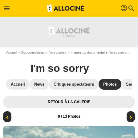
profil
menu
search
Accueil
Documentaires
I'm so sorry
Images du documentaire I'm so sorry
Phot
I'm so sorry
Accueil
News
Critiques spectateurs
Photos
Secre
RETOUR À LA GALERIE
9
/ 13 Photos