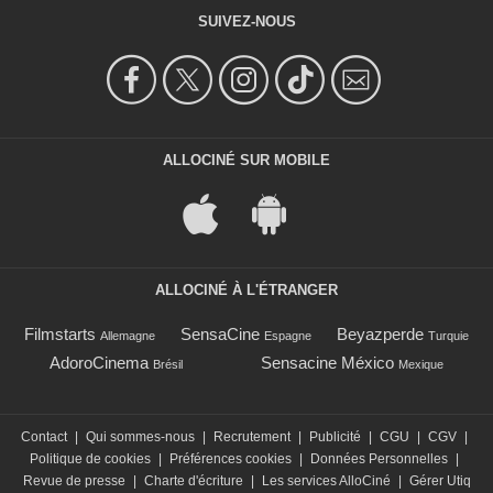
SUIVEZ-NOUS
ALLOCINÉ SUR MOBILE
ALLOCINÉ À L'ÉTRANGER
Filmstarts
SensaCine
Beyazperde
Allemagne
Espagne
Turquie
AdoroCinema
Sensacine México
Brésil
Mexique
Contact
|
Qui sommes-nous
|
Recrutement
|
Publicité
|
CGU
|
CGV
|
Politique de cookies
|
Préférences cookies
|
Données Personnelles
|
Revue de presse
|
Charte d'écriture
|
Les services AlloCiné
|
Gérer Utiq