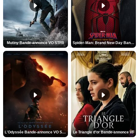
Mutiny Bande-annonce VO STFR
Spider-Man: Brand New Day Bande-annonce VO STFR
L'Odyssée Bande-annonce VO STFR
Le Triangle d'or Bande-annonce VF