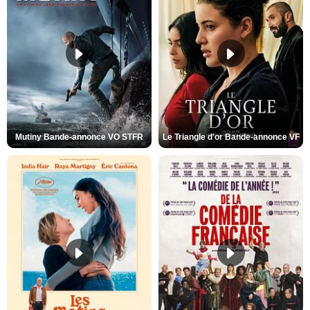
Mutiny Bande-annonce VO STFR
Le Triangle d'or Bande-annonce VF