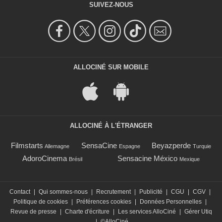
SUIVEZ-NOUS
ALLOCINÉ SUR MOBILE
ALLOCINÉ À L'ÉTRANGER
Filmstarts
SensaCine
Beyazperde
Allemagne
Espagne
Turquie
AdoroCinema
Sensacine México
Brésil
Mexique
Contact
|
Qui sommes-nous
|
Recrutement
|
Publicité
|
CGU
|
CGV
|
Politique de cookies
|
Préférences cookies
|
Données Personnelles
|
Revue de presse
|
Charte d'écriture
|
Les services AlloCiné
|
Gérer Utiq
|
©AlloCiné