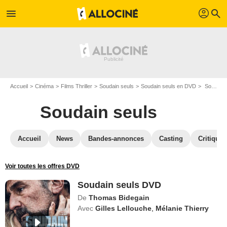
profil
menu
search
Accueil
Cinéma
Films Thriller
Soudain seuls
Soudain seuls en DVD
Soudain seuls DVD
Soudain seuls
Accueil
News
Bandes-annonces
Casting
Critiques
Voir toutes les offres DVD
Soudain seuls DVD
De
Thomas Bidegain
Avec
Gilles Lellouche
,
Mélanie Thierry