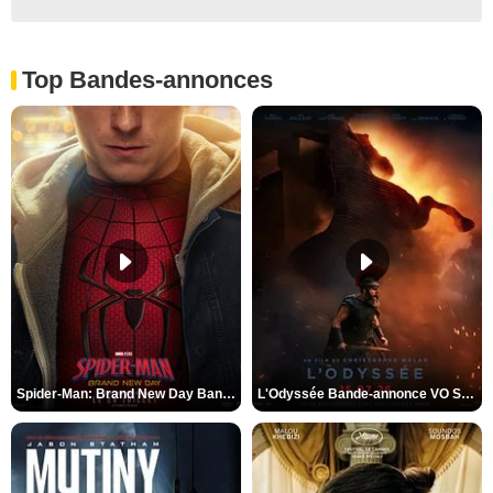
Top Bandes-annonces
Spider-Man: Brand New Day Bande-annonce VO STFR
L'Odyssée Bande-annonce VO STFR