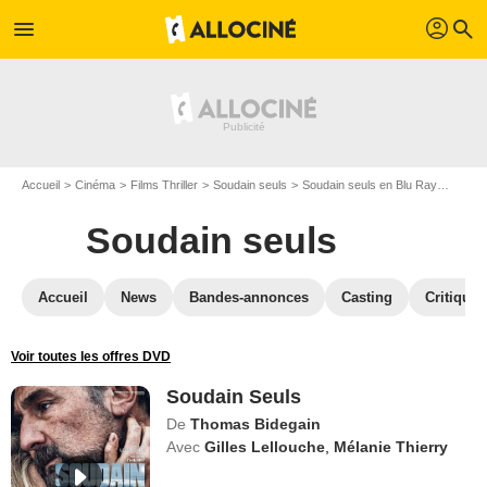
profil
menu
search
Accueil
Cinéma
Films Thriller
Soudain seuls
Soudain seuls en Blu Ray
Souda
Soudain seuls
Accueil
News
Bandes-annonces
Casting
Critiques
Voir toutes les offres DVD
Soudain Seuls
De
Thomas Bidegain
Avec
Gilles Lellouche
,
Mélanie Thierry