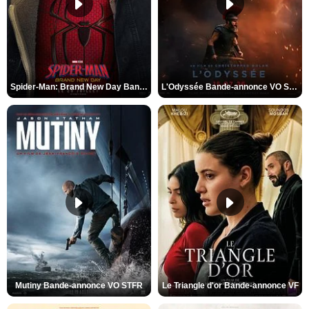
Spider-Man: Brand New Day Bande-annonce VO STFR
L'Odyssée Bande-annonce VO STFR
Mutiny Bande-annonce VO STFR
Le Triangle d'or Bande-annonce VF