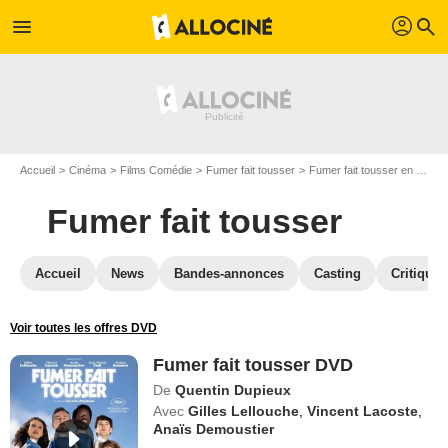
profil
menu
search
Accueil
Cinéma
Films Comédie
Fumer fait tousser
Fumer fait tousser en DVD
Fumer fait tousser
Accueil
News
Bandes-annonces
Casting
Critiques
Voir toutes les offres DVD
Fumer fait tousser DVD
De
Quentin Dupieux
Avec
Gilles Lellouche
,
Vincent Lacoste
,
Anaïs Demoustier