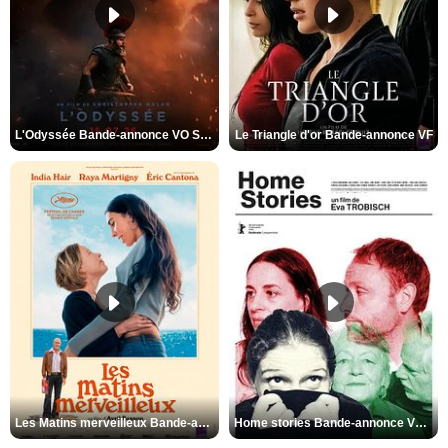
L'Odyssée Bande-annonce VO STFR
Le Triangle d'or Bande-annonce VF
Les Matins merveilleux Bande-annonce VF
Home stories Bande-annonce VO STFR