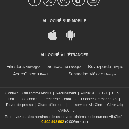
ALLOCINÉ SUR MOBILE
ALLOCINÉ À L'ÉTRANGER
Filmstarts
SensaCine
Beyazperde
Allemagne
Espagne
Turquie
AdoroCinema
Sensacine México
Brésil
Mexique
Contact
|
Qui sommes-nous
|
Recrutement
|
Publicité
|
CGU
|
CGV
|
Politique de cookies
|
Préférences cookies
|
Données Personnelles
|
Revue de presse
|
Charte d'écriture
|
Les services AlloCiné
|
Gérer Utiq
|
©AlloCiné
Retrouvez tous les horaires et infos de votre cinéma sur le numéro AlloCiné :
0 892 892 892
(0,90€/minute)