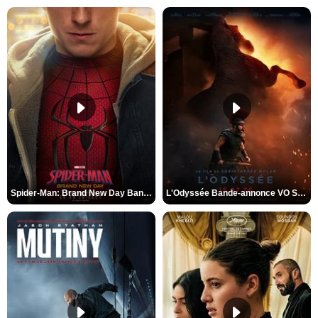
Spider-Man: Brand New Day Bande-annonce VO STFR
L'Odyssée Bande-annonce VO STFR