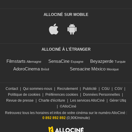
ALLOCINÉ SUR MOBILE
ALLOCINÉ À L'ÉTRANGER
Filmstarts
SensaCine
Beyazperde
Allemagne
Espagne
Turquie
AdoroCinema
Sensacine México
Brésil
Mexique
Contact
|
Qui sommes-nous
|
Recrutement
|
Publicité
|
CGU
|
CGV
|
Politique de cookies
|
Préférences cookies
|
Données Personnelles
|
Revue de presse
|
Charte d'écriture
|
Les services AlloCiné
|
Gérer Utiq
|
©AlloCiné
Retrouvez tous les horaires et infos de votre cinéma sur le numéro AlloCiné :
0 892 892 892
(0,90€/minute)