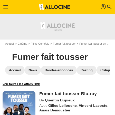
profil
menu
search
Accueil
Cinéma
Films Comédie
Fumer fait tousser
Fumer fait tousser en Blu Ray
Fumer fait tousser
Accueil
News
Bandes-annonces
Casting
Critiques
Voir toutes les offres DVD
Fumer fait tousser Blu-ray
De
Quentin Dupieux
Avec
Gilles Lellouche
,
Vincent Lacoste
,
Anaïs Demoustier