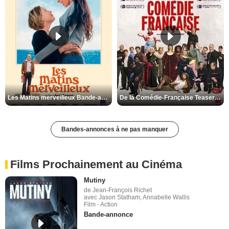
Les Matins merveilleux Bande-annonce VF
De la Comédie-Française Teaser VF
Bandes-annonces à ne pas manquer
Films Prochainement au Cinéma
Mutiny
de Jean-François Richet
avec Jason Statham, Annabelle Wallis
Film - Action
Bande-annonce