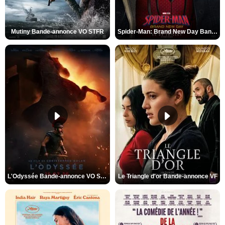
Mutiny Bande-annonce VO STFR
Spider-Man: Brand New Day Bande-annonce VO STFR
L'Odyssée Bande-annonce VO STFR
Le Triangle d'or Bande-annonce VF