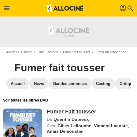
profil
menu
search
Accueil
Cinéma
Films Comédie
Fumer fait tousser
Fumer fait tousser en DVD
Fumer fait tousser
Accueil
News
Bandes-annonces
Casting
Critiques
Voir toutes les offres DVD
Fumer Fait tousser
De
Quentin Dupieux
Avec
Gilles Lellouche
,
Vincent Lacoste
,
Anaïs Demoustier