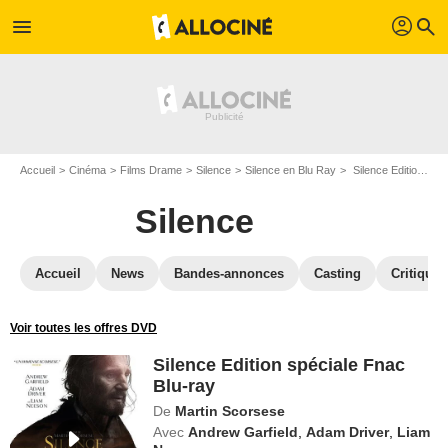
profil
menu
search
Accueil
Cinéma
Films Drame
Silence
Silence en Blu Ray
Silence Edition spéciale Fnac Blu-ray
Silence
Accueil
News
Bandes-annonces
Casting
Critiques
Voir toutes les offres DVD
Silence Edition spéciale Fnac
Blu-ray
De
Martin Scorsese
Avec
Andrew Garfield
,
Adam Driver
,
Liam