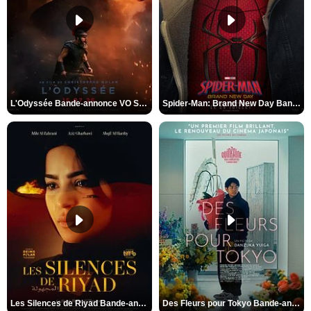
L'Odyssée Bande-annonce VO STFR
Spider-Man: Brand New Day Bande-annonce VO STFR
Les Silences de Riyad Bande-annonce VO STFR
Des Fleurs pour Tokyo Bande-annonce VO STFR