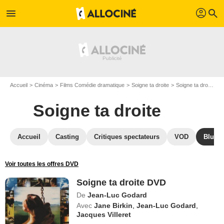
profil
menu
search
Accueil
Cinéma
Films Comédie dramatique
Soigne ta droite
Soigne ta droite en DVD
Soigne ta droite
Accueil
Casting
Critiques spectateurs
VOD
Blu-Ra
Voir toutes les offres DVD
Soigne ta droite DVD
De
Jean-Luc Godard
Avec
Jane Birkin
,
Jean-Luc Godard
,
Jacques Villeret