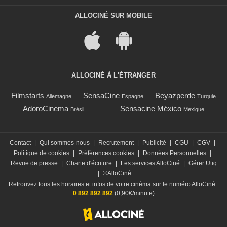
ALLOCINÉ SUR MOBILE
ALLOCINÉ À L'ÉTRANGER
Filmstarts
SensaCine
Beyazperde
Allemagne
Espagne
Turquie
AdoroCinema
Sensacine México
Brésil
Mexique
Contact
|
Qui sommes-nous
|
Recrutement
|
Publicité
|
CGU
|
CGV
|
Politique de cookies
|
Préférences cookies
|
Données Personnelles
|
Revue de presse
|
Charte d'écriture
|
Les services AlloCiné
|
Gérer Utiq
|
©AlloCiné
Retrouvez tous les horaires et infos de votre cinéma sur le numéro AlloCiné :
0 892 892 892
(0,90€/minute)