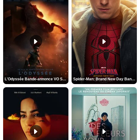
L'Odyssée Bande-annonce VO STFR
Spider-Man: Brand New Day Bande-annonce VO STFR