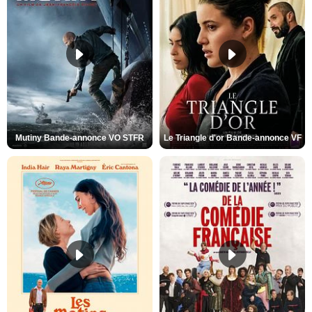
Mutiny Bande-annonce VO STFR
Le Triangle d'or Bande-annonce VF