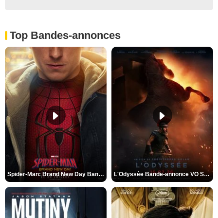
Top Bandes-annonces
Spider-Man: Brand New Day Bande-annonce VO STFR
L'Odyssée Bande-annonce VO STFR