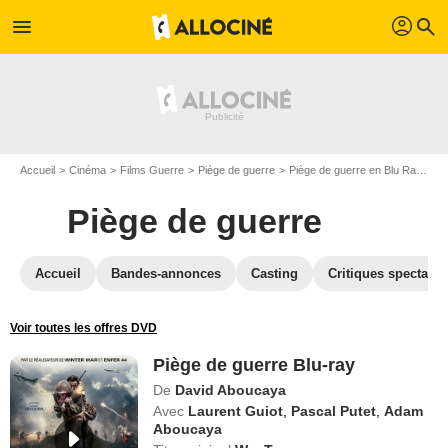
profil
menu
search
Accueil
Cinéma
Films Guerre
Piège de guerre
Piège de guerre en Blu Ray
Pi
Piège de guerre
Accueil
Bandes-annonces
Casting
Critiques spectateu
Voir toutes les offres DVD
Piège de guerre Blu-ray
De
David Aboucaya
Avec
Laurent Guiot
,
Pascal Putet
,
Adam
Aboucaya