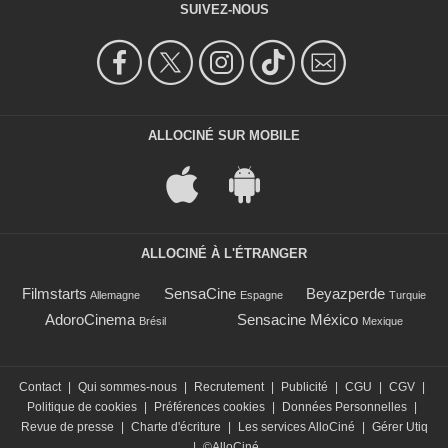
SUIVEZ-NOUS
ALLOCINÉ SUR MOBILE
ALLOCINÉ À L'ÉTRANGER
Filmstarts
SensaCine
Beyazperde
Allemagne
Espagne
Turquie
AdoroCinema
Sensacine México
Brésil
Mexique
Contact
|
Qui sommes-nous
|
Recrutement
|
Publicité
|
CGU
|
CGV
|
Politique de cookies
|
Préférences cookies
|
Données Personnelles
|
Revue de presse
|
Charte d'écriture
|
Les services AlloCiné
|
Gérer Utiq
|
©AlloCiné