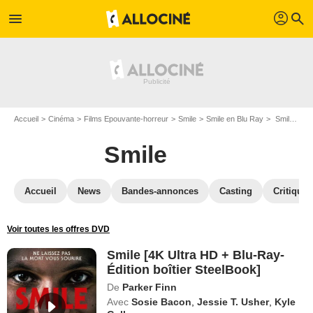
profil
menu
search
Accueil
Cinéma
Films Epouvante-horreur
Smile
Smile en Blu Ray
Smile [4K Ultra HD + Blu-Ray-Édition boîtier SteelBook]
Smile
Accueil
News
Bandes-annonces
Casting
Critiques
Voir toutes les offres DVD
Smile [4K Ultra HD + Blu-Ray-
Édition boîtier SteelBook]
De
Parker Finn
Avec
Sosie Bacon
,
Jessie T. Usher
,
Kyle