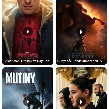
Spider-Man: Brand New Day Bande-annonce VO STFR
L'Odyssée Bande-annonce VO STFR