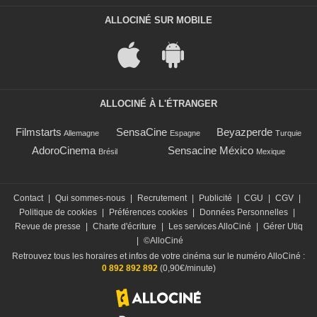
ALLOCINÉ SUR MOBILE
ALLOCINÉ À L'ÉTRANGER
Filmstarts
SensaCine
Beyazperde
Allemagne
Espagne
Turquie
AdoroCinema
Sensacine México
Brésil
Mexique
Contact
|
Qui sommes-nous
|
Recrutement
|
Publicité
|
CGU
|
CGV
|
Politique de cookies
|
Préférences cookies
|
Données Personnelles
|
Revue de presse
|
Charte d'écriture
|
Les services AlloCiné
|
Gérer Utiq
|
©AlloCiné
Retrouvez tous les horaires et infos de votre cinéma sur le numéro AlloCiné :
0 892 892 892
(0,90€/minute)