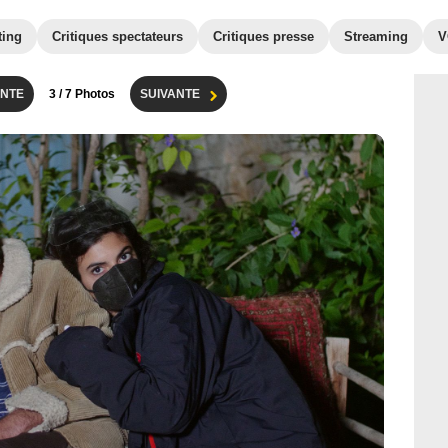
ting
Critiques spectateurs
Critiques presse
Streaming
V
NTE
3
/ 7 Photos
SUIVANTE