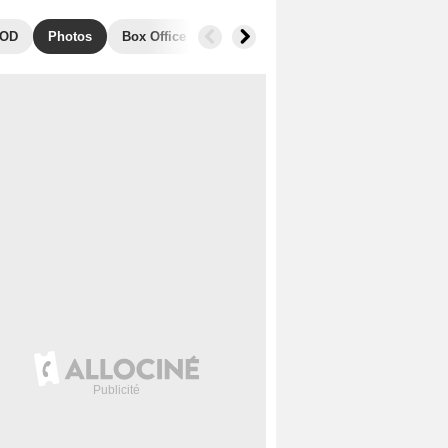
OD
Photos
Box Office
Films similaires