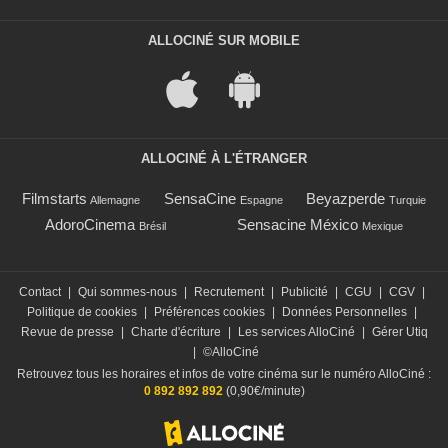
ALLOCINÉ SUR MOBILE
ALLOCINÉ À L'ÉTRANGER
Filmstarts
SensaCine
Beyazperde
Allemagne
Espagne
Turquie
AdoroCinema
Sensacine México
Brésil
Mexique
Contact
|
Qui sommes-nous
|
Recrutement
|
Publicité
|
CGU
|
CGV
|
Politique de cookies
|
Préférences cookies
|
Données Personnelles
|
Revue de presse
|
Charte d'écriture
|
Les services AlloCiné
|
Gérer Utiq
|
©AlloCiné
Retrouvez tous les horaires et infos de votre cinéma sur le numéro AlloCiné :
0 892 892 892
(0,90€/minute)