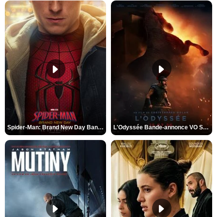
Spider-Man: Brand New Day Bande-annonce VO STFR
L'Odyssée Bande-annonce VO STFR