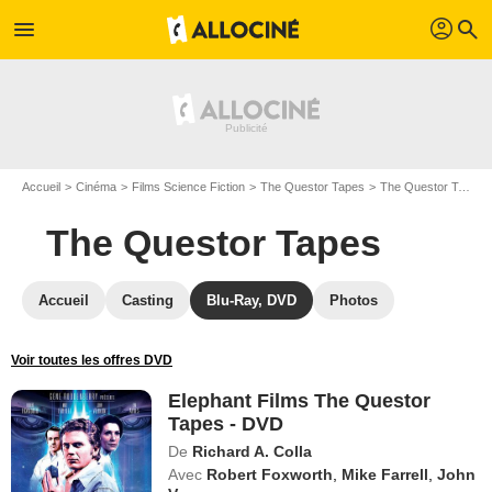
profil
menu
search
Accueil
Cinéma
Films Science Fiction
The Questor Tapes
The Questor Tapes en DVD
The Questor Tapes
Accueil
Casting
Blu-Ray, DVD
Photos
Voir toutes les offres DVD
Elephant Films The Questor
Tapes - DVD
De
Richard A. Colla
Avec
Robert Foxworth
,
Mike Farrell
,
John