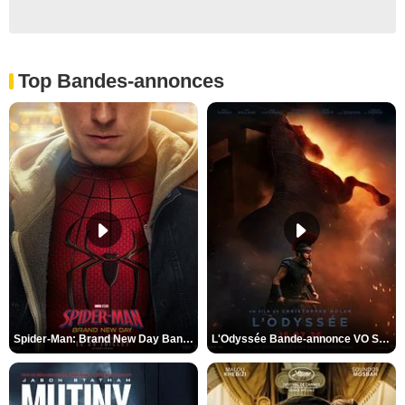
Top Bandes-annonces
Spider-Man: Brand New Day Bande-annonce VO STFR
L'Odyssée Bande-annonce VO STFR