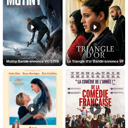
Mutiny Bande-annonce VO STFR
Le Triangle d'or Bande-annonce VF