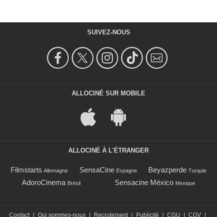
SUIVEZ-NOUS
ALLOCINÉ SUR MOBILE
ALLOCINÉ À L'ÉTRANGER
Filmstarts
SensaCine
Beyazperde
Allemagne
Espagne
Turquie
AdoroCinema
Sensacine México
Brésil
Mexique
Contact
|
Qui sommes-nous
|
Recrutement
|
Publicité
|
CGU
|
CGV
|