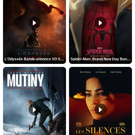
L'Odyssée Bande-annonce VO STFR
Spider-Man: Brand New Day Bande-annonce VO STFR