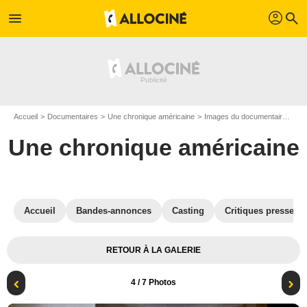
profil
menu
search
Accueil
Documentaires
Une chronique américaine
Images du documentaire Une chronique américaine
Une chronique américaine
Accueil
Bandes-annonces
Casting
Critiques presse
RETOUR À LA GALERIE
4
/ 7 Photos