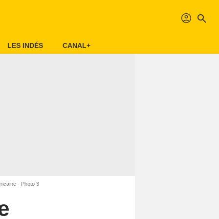
profil
search
LES INDÉS
CANAL+
icaine - Photo 3
e