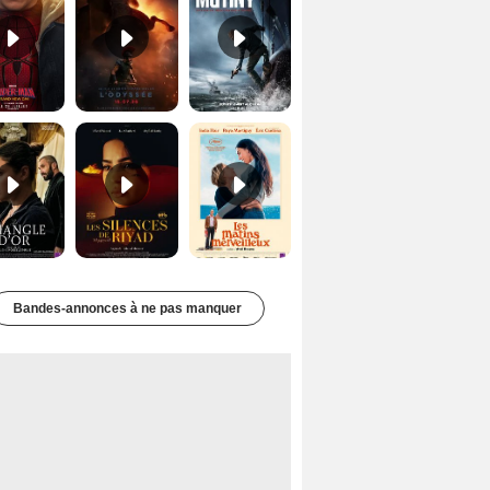
Le Triangle d'or Bande-annonce VF
Les Silences de Riyad Bande-annonce VO STFR
Les Matins merveilleux Bande-annonce VF
Bandes-annonces à ne pas manquer