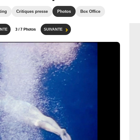
ting
Critiques presse
Photos
Box Office
NTE
3
/ 7 Photos
SUIVANTE