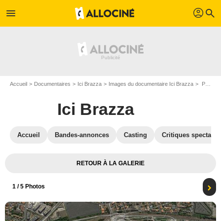
profil
menu
search
Accueil
Documentaires
Ici Brazza
Images du documentaire Ici Brazza
Photo du film Ici Brazza - Photo 1
Ici Brazza
Accueil
Bandes-annonces
Casting
Critiques spectateu
RETOUR À LA GALERIE
1
/ 5 Photos