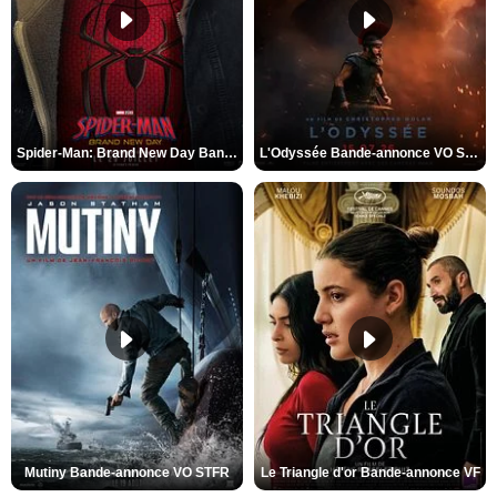
Spider-Man: Brand New Day Bande-annonce VO STFR
L'Odyssée Bande-annonce VO STFR
Mutiny Bande-annonce VO STFR
Le Triangle d'or Bande-annonce VF