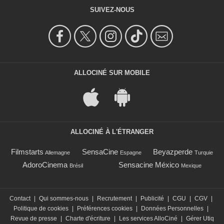
SUIVEZ-NOUS
ALLOCINÉ SUR MOBILE
ALLOCINÉ À L'ÉTRANGER
Filmstarts
SensaCine
Beyazperde
Allemagne
Espagne
Turquie
AdoroCinema
Sensacine México
Brésil
Mexique
Contact
|
Qui sommes-nous
|
Recrutement
|
Publicité
|
CGU
|
CGV
|
Politique de cookies
|
Préférences cookies
|
Données Personnelles
|
Revue de presse
|
Charte d'écriture
|
Les services AlloCiné
|
Gérer Utiq