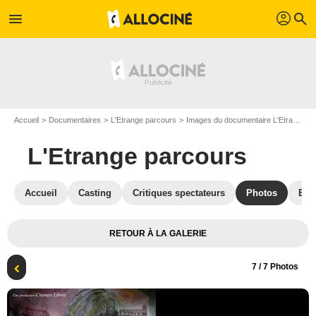
profil
menu
search
Accueil
Documentaires
L'Etrange parcours
Images du documentaire L'Etrange parcours
L'Etrange parcours
Accueil
Casting
Critiques spectateurs
Photos
Box
RETOUR À LA GALERIE
7
/ 7 Photos