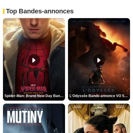
Top Bandes-annonces
Spider-Man: Brand New Day Bande-annonce VO STFR
L'Odyssée Bande-annonce VO STFR