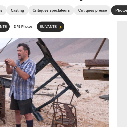
es
Casting
Critiques spectateurs
Critiques presse
Photo
NTE
3
/ 5 Photos
SUIVANTE