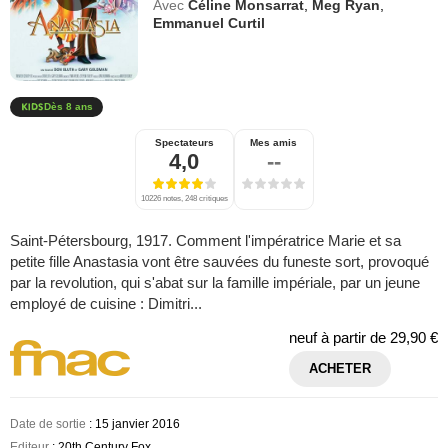
Avec
Céline Monsarrat
,
Meg Ryan
,
Emmanuel Curtil
Dès 8 ans
Spectateurs
Mes amis
4,0
--
10226 notes, 248 critiques
Saint-Pétersbourg, 1917. Comment l'impératrice Marie et sa
petite fille Anastasia vont être sauvées du funeste sort, provoqué
par la revolution, qui s'abat sur la famille impériale, par un jeune
employé de cuisine : Dimitri...
neuf à partir de
29,90 €
ACHETER
Date de sortie
: 15 janvier 2016
Editeur
: 20th Century Fox