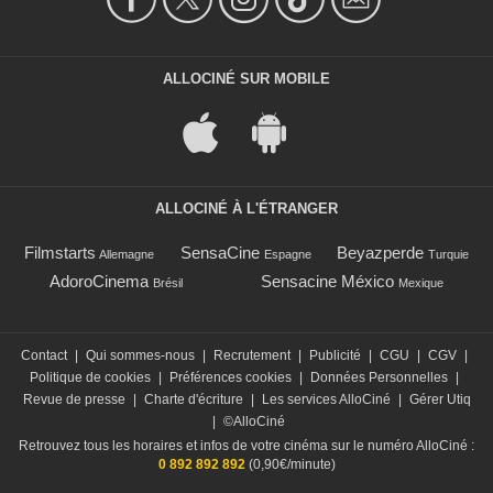
ALLOCINÉ SUR MOBILE
ALLOCINÉ À L'ÉTRANGER
Filmstarts
SensaCine
Beyazperde
Allemagne
Espagne
Turquie
AdoroCinema
Sensacine México
Brésil
Mexique
Contact
|
Qui sommes-nous
|
Recrutement
|
Publicité
|
CGU
|
CGV
|
Politique de cookies
|
Préférences cookies
|
Données Personnelles
|
Revue de presse
|
Charte d'écriture
|
Les services AlloCiné
|
Gérer Utiq
|
©AlloCiné
Retrouvez tous les horaires et infos de votre cinéma sur le numéro AlloCiné :
0 892 892 892
(0,90€/minute)