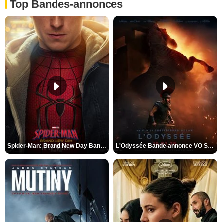
Top Bandes-annonces
Spider-Man: Brand New Day Bande-annonce VO STFR
L'Odyssée Bande-annonce VO STFR