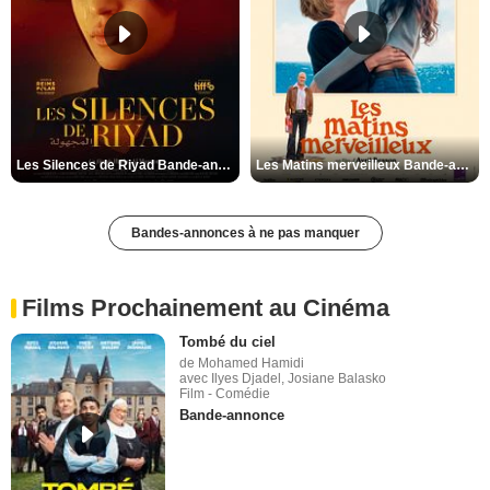
Les Silences de Riyad Bande-annonce VO STFR
Les Matins merveilleux Bande-annonce VF
Bandes-annonces à ne pas manquer
Films Prochainement au Cinéma
Tombé du ciel
de Mohamed Hamidi
avec Ilyes Djadel, Josiane Balasko
Film - Comédie
Bande-annonce