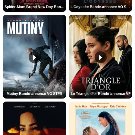
Spider-Man: Brand New Day Bande-annonce VO STFR
L'Odyssée Bande-annonce VO STFR
Mutiny Bande-annonce VO STFR
Le Triangle d'or Bande-annonce VF