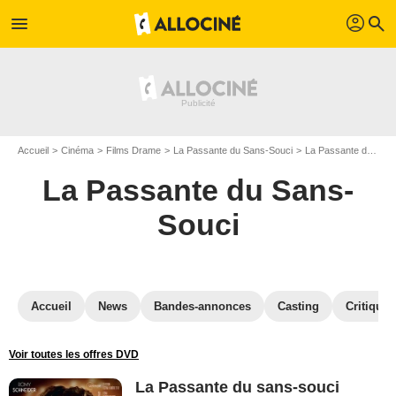
profil
menu
search
Accueil
Cinéma
Films Drame
La Passante du Sans-Souci
La Passante du Sans-Souci en DVD
La Passante du Sans-
Souci
Accueil
News
Bandes-annonces
Casting
Critiques
Voir toutes les offres DVD
La Passante du sans-souci