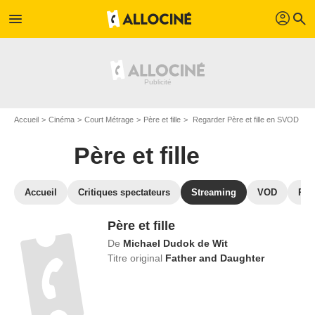
profil
menu
search
Accueil
Cinéma
Court Métrage
Père et fille
Regarder Père et fille en SVOD
Père et fille
Accueil
Critiques spectateurs
Streaming
VOD
Pho
Père et fille
De
Michael Dudok de Wit
Titre original
Father and Daughter