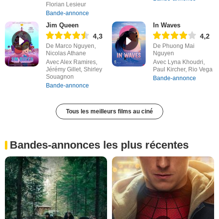
Florian Lesieur
Bande-annonce
Jim Queen
In Waves
4,3
4,2
De Marco Nguyen,
De Phuong Mai
Nicolas Athane
Nguyen
Avec Alex Ramires,
Avec Lyna Khoudri,
Jérémy Gillet, Shirley
Paul Kircher, Rio Vega
Souagnon
Bande-annonce
Bande-annonce
Tous les meilleurs films au ciné
Bandes-annonces les plus récentes