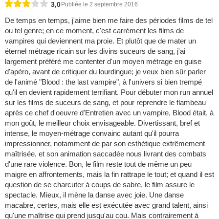
3,0
Publiée le 2 septembre 2016
De temps en temps, j'aime bien me faire des périodes films de tel
ou tel genre; en ce moment, c'est carrément les films de
vampires qui deviennent ma proie. Et plutôt que de mater un
éternel métrage ricain sur les divins suceurs de sang, j'ai
largement préféré me contenter d'un moyen métrage en guise
d'apéro, avant de critiquer du lourdingue; je veux bien sûr parler
de l'animé "Blood : the last vampire", à l'univers si bien trempé
qu'il en devient rapidement terrifiant. Pour débuter mon run annuel
sur les films de suceurs de sang, et pour reprendre le flambeau
après ce chef d'oeuvre d'Entretien avec un vampire, Blood était, à
mon goût, le meilleur choix envisageable. Divertissant, bref et
intense, le moyen-métrage convainc autant qu'il pourra
impressionner, notamment de par son esthétique extrêmement
maîtrisée, et son animation saccadée nous livrant des combats
d'une rare violence. Bon, le film reste tout de même un peu
maigre en affrontements, mais la fin rattrape le tout; et quand il est
question de se charcuter à coups de sabre, le film assure le
spectacle. Mieux, il mène la danse avec joie. Une danse
macabre, certes, mais elle est exécutée avec grand talent, ainsi
qu'une maîtrise qui prend jusqu'au cou. Mais contrairement à