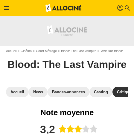
profil
menu
search
Accueil
Cinéma
Court Métrage
Blood: The Last Vampire
Avis sur Blood: The Last Vampire
Blood: The Last Vampire
Accueil
News
Bandes-annonces
Casting
Critiques
Note moyenne
3,2