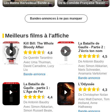
Les Matins merveilleux Bande-annonce VF
De la Comédie-Française Teaser VF
Bandes-annonces à ne pas manquer
Meilleurs films à l'affiche
Kill Bill: The Whole
La Bataille de
Bloody Affair
Gaulle - Partie 2 :
J’écris ton nom
4,6
4,5
De Quentin Tarantino
De Antonin Baudry
Avec Uma Thurman,
David Carradine, Lucy
Avec Simon Abkarian,
Liu
Niels Schneider,
Anamaria Vartolomei
Bande-annonce
Bande-annonce
La Bataille de
L'Odyssée
Gaulle - partie 1 :
4,3
L'Âge de Fer
De Christopher Nolan
4,4
Avec Matt Damon, Tom
De Antonin Baudry
Holland, Anne
Avec Simon Abkarian,
Hathaway
Simon Russell Beale,
Bande-annonce