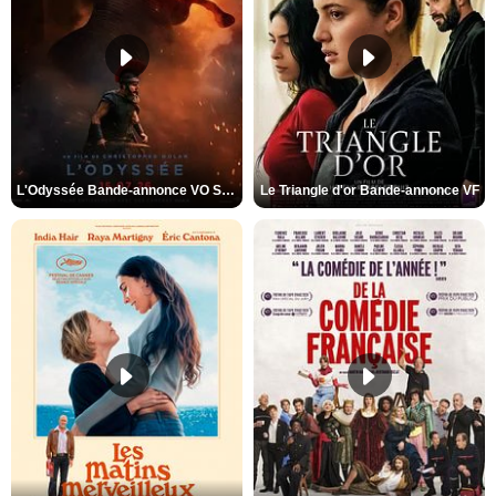
L'Odyssée Bande-annonce VO STFR
Le Triangle d'or Bande-annonce VF