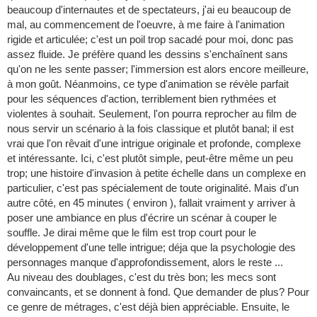
beaucoup d'internautes et de spectateurs, j'ai eu beaucoup de
mal, au commencement de l'oeuvre, à me faire à l'animation
rigide et articulée; c'est un poil trop sacadé pour moi, donc pas
assez fluide. Je préfère quand les dessins s'enchaînent sans
qu'on ne les sente passer; l'immersion est alors encore meilleure,
à mon goût. Néanmoins, ce type d'animation se révèle parfait
pour les séquences d'action, terriblement bien rythmées et
violentes à souhait. Seulement, l'on pourra reprocher au film de
nous servir un scénario à la fois classique et plutôt banal; il est
vrai que l'on rêvait d'une intrigue originale et profonde, complexe
et intéressante. Ici, c'est plutôt simple, peut-être même un peu
trop; une histoire d'invasion à petite échelle dans un complexe en
particulier, c'est pas spécialement de toute originalité. Mais d'un
autre côté, en 45 minutes ( environ ), fallait vraiment y arriver à
poser une ambiance en plus d'écrire un scénar à couper le
souffle. Je dirai même que le film est trop court pour le
développement d'une telle intrigue; déja que la psychologie des
personnages manque d'approfondissement, alors le reste ...
Au niveau des doublages, c'est du très bon; les mecs sont
convaincants, et se donnent à fond. Que demander de plus? Pour
ce genre de métrages, c'est déjà bien appréciable. Ensuite, le