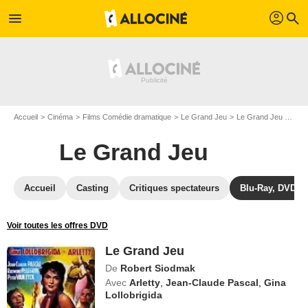
profil
menu
search
Accueil
Cinéma
Films Comédie dramatique
Le Grand Jeu
Le Grand Jeu en DVD
Le Grand Jeu
Accueil
Casting
Critiques spectateurs
Blu-Ray, DVD
Voir toutes les offres DVD
Le Grand Jeu
De
Robert Siodmak
Avec
Arletty
,
Jean-Claude Pascal
,
Gina
Lollobrigida