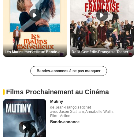
Les Matins merveilleux Bande-annonce VF
De la Comédie-Française Teaser VF
Bandes-annonces à ne pas manquer
Films Prochainement au Cinéma
Mutiny
de Jean-François Richet
avec Jason Statham, Annabelle Wallis
Film - Action
Bande-annonce