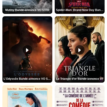
Mutiny Bande-annonce VO STFR
Spider-Man: Brand New Day Bande-annonce VO STFR
L'Odyssée Bande-annonce VO STFR
Le Triangle d'or Bande-annonce VF