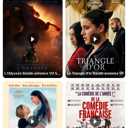
L'Odyssée Bande-annonce VO STFR
Le Triangle d'or Bande-annonce VF