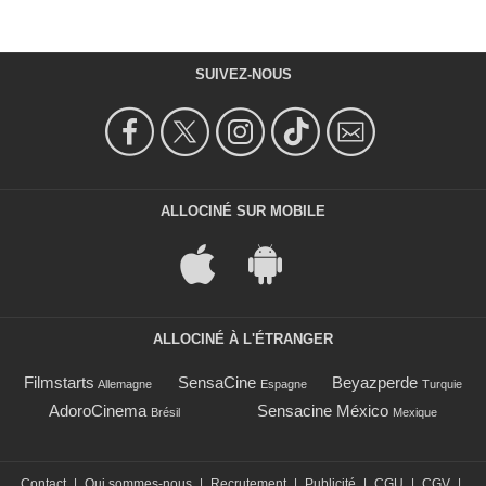
SUIVEZ-NOUS
ALLOCINÉ SUR MOBILE
ALLOCINÉ À L'ÉTRANGER
Filmstarts
SensaCine
Beyazperde
Allemagne
Espagne
Turquie
AdoroCinema
Sensacine México
Brésil
Mexique
Contact
|
Qui sommes-nous
|
Recrutement
|
Publicité
|
CGU
|
CGV
|