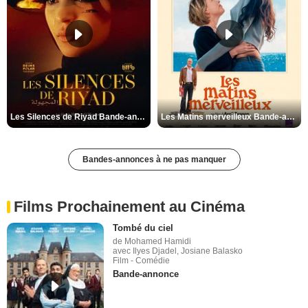
Les Silences de Riyad Bande-annonce VO STFR
Les Matins merveilleux Bande-annonce VF
Bandes-annonces à ne pas manquer
Films Prochainement au Cinéma
Tombé du ciel
de Mohamed Hamidi
avec Ilyes Djadel, Josiane Balasko
Film - Comédie
Bande-annonce