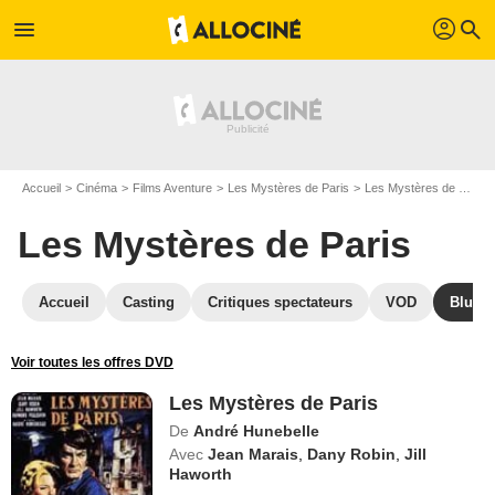
profil
menu
search
Accueil
Cinéma
Films Aventure
Les Mystères de Paris
Les Mystères de Paris en Blu Ray
Les Mystères de Paris
Accueil
Casting
Critiques spectateurs
VOD
Blu-Ra
Voir toutes les offres DVD
Les Mystères de Paris
De
André Hunebelle
Avec
Jean Marais
,
Dany Robin
,
Jill
Haworth