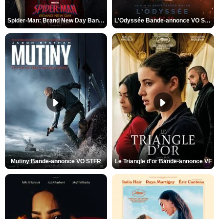
Spider-Man: Brand New Day Bande-annonce VO STFR
L'Odyssée Bande-annonce VO STFR
Mutiny Bande-annonce VO STFR
Le Triangle d'or Bande-annonce VF