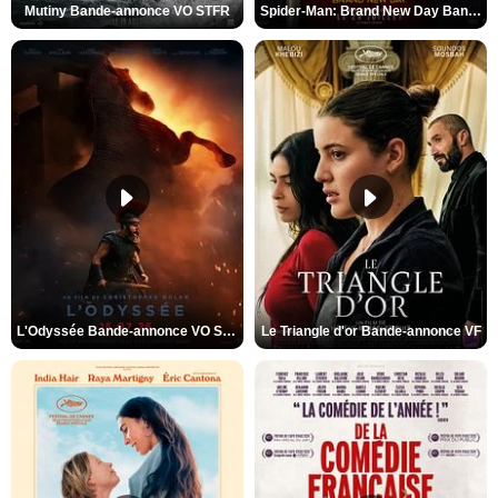
Mutiny Bande-annonce VO STFR
Spider-Man: Brand New Day Bande-annonce VO STFR
L'Odyssée Bande-annonce VO STFR
Le Triangle d'or Bande-annonce VF