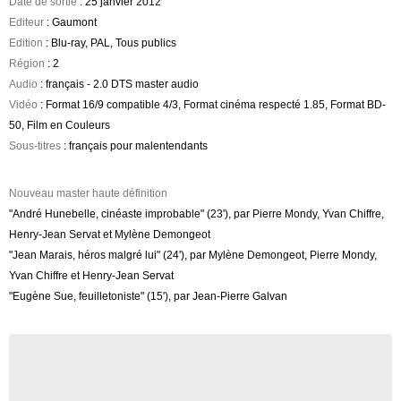
Date de sortie
: 25 janvier 2012
Editeur
: Gaumont
Edition
: Blu-ray, PAL, Tous publics
Région
: 2
Audio
: français - 2.0 DTS master audio
Vidéo
: Format 16/9 compatible 4/3, Format cinéma respecté 1.85, Format BD-
50, Film en Couleurs
Sous-titres
: français pour malentendants
Nouveau master haute définition
"André Hunebelle, cinéaste improbable" (23'), par Pierre Mondy, Yvan Chiffre,
Henry-Jean Servat et Mylène Demongeot
"Jean Marais, héros malgré lui" (24'), par Mylène Demongeot, Pierre Mondy,
Yvan Chiffre et Henry-Jean Servat
"Eugène Sue, feuilletoniste" (15'), par Jean-Pierre Galvan