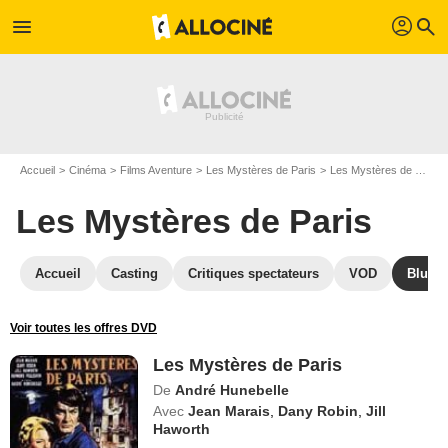
profil
menu
search
Accueil
Cinéma
Films Aventure
Les Mystères de Paris
Les Mystères de Paris en Blu Ray
Les Mystères de Paris
Accueil
Casting
Critiques spectateurs
VOD
Blu-Ra
Voir toutes les offres DVD
Les Mystères de Paris
De
André Hunebelle
Avec
Jean Marais
,
Dany Robin
,
Jill
Haworth